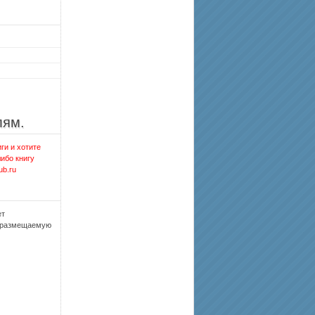
лям.
ги и хотите
либо книгу
ub.ru
ет
, размещаемую