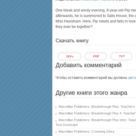
One bleak and windy evening, 8-year-old Pip me
afterwards, he is summoned to Satis House, the d
Miss Havisham. Here, Pip meets and falls in love 
they ever be together?
Скачать книгу
.DjVu
.PDF
.TXT
Добавить комментарий
Чтобы оставить комментарий вы должны
авто
Другие книги этого жанра
Macmillan Publishers: Breakthrough Plus: Teacher's
Macmillan Publishers: Breakthrough Plus 4: Teacher
Macmillan Publishers: Breakthrough Plus Intro: Tea
Test Generator
Macmillan Publishers: Crowning Glory