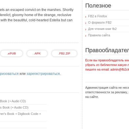
Полезное
ets an escaped convict on the marshes. Shortly
erelict, gloomy home of the strange, reclusive
FB2 в Firefox
with the beautiful, cold-hearted Estella but can
О формате FB2
Для чтения книг fb2
Правила сайта
Правообладате
.ePUB
.APK
.FB2.ZIP
Если вы правообладатель кни
убрать из библиотеки какую-
пишите на email: admin@fb2cl
ризоваться
или
зарегистрироваться
.
Администрация сайта не нес
ответственности за рекламу
на сайте.
 Book (+ Audio CD)
's Book (+ Audio CD)
cher's Book + Digibook Code +