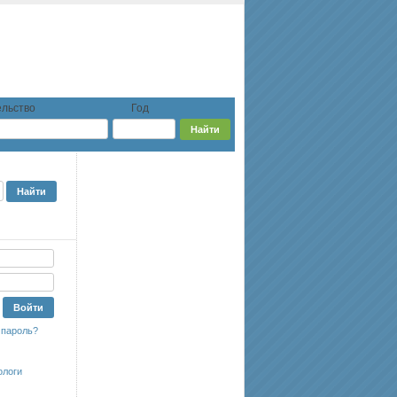
льство
Год
 пароль?