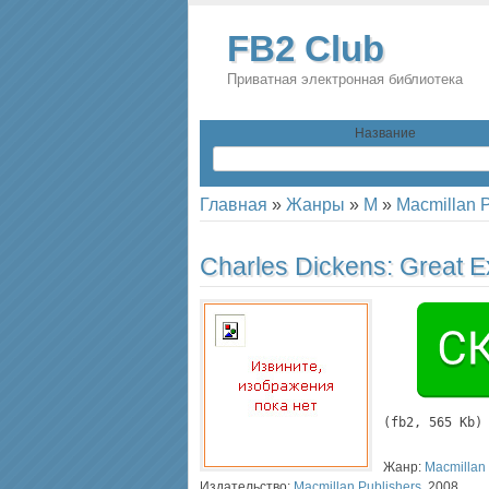
FB2 Club
Приватная электронная библиотека
Название
Главная
»
Жанры
»
M
»
Macmillan P
Charles Dickens:
Great E
(
fb2
, 565 Kb)
Жанр:
Macmillan 
Издательство:
Macmillan Publishers
,
2008