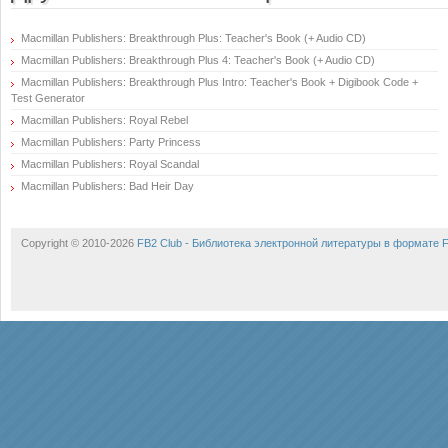
Macmillan Publishers: Breakthrough Plus: Teacher's Book (+ Audio CD)
Macmillan Publishers: Breakthrough Plus 4: Teacher's Book (+ Audio CD)
Macmillan Publishers: Breakthrough Plus Intro: Teacher's Book + Digibook Code +
Test Generator
Macmillan Publishers: Royal Rebel
Macmillan Publishers: Party Princess
Macmillan Publishers: Royal Scandal
Macmillan Publishers: Bad Heir Day
Copyright © 2010-2026
FB2 Club - Библиотека электронной литературы в формате 