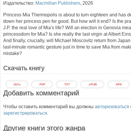
Издательство:
Macmillan Publishers
,
2026
Princess Mia Thermopolis is about to turn eighteen and has d
down her princess pen for good. But how will it end? Is the prac
J.P. the real love of Mia's life? Will an election in Genovia me
princessdom for Mia? Is she really the last virgin at Albert Ein
And finally, crucially, will Michael Moscovitz return from Jap
last-minute romantic gesture just in time to save Mia from m
mistake?
Скачать книгу
.DjVu
.PDF
.TXT
.ePUB
.APK
Добавить комментарий
Чтобы оставить комментарий вы должны
авторизоваться
зарегистрироваться
.
Другие книги этого жанра