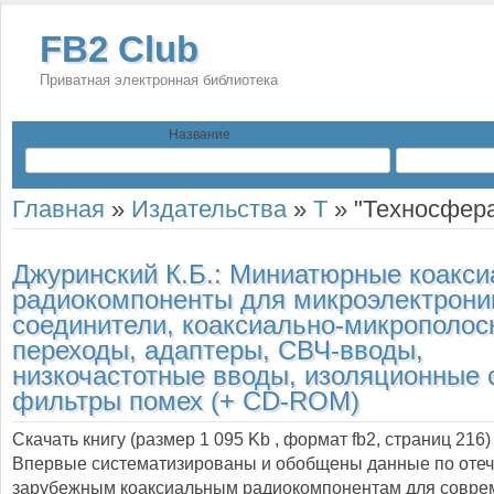
FB2 Club
Приватная электронная библиотека
Название
Главная
»
Издательства
»
Т
»
"Техносфер
Джуринский К.Б.:
Миниатюрные коакси
радиокомпоненты для микроэлектрони
соединители, коаксиально-микрополос
переходы, адаптеры, СВЧ-вводы,
низкочастотные вводы, изоляционные 
фильтры помех (+ CD-ROM)
Скачать книгу (размер 1 095 Kb , формат
fb2
, страниц
216
)
Впервые систематизированы и обобщены данные по оте
зарубежным коаксиальным радиокомпонентам для совре