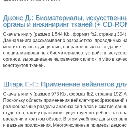
Джонс Д.:
Биоматериалы, искусственн
органы и инжиниринг тканей (+ CD-RO
Скачать книгу (размер 1 544 Kb , формат
fb2
, страниц
304
)
Данная книга рассказывает о разработках, проводимых н
многих научных дисциплин, направленных на создание
специализированных биоматериалов, устройств, искусст
органов, выращивание человеческих клеток in vitro в каче
конструктов тканей.
Штарк Г.-Г.:
Применение вейвлетов дл
Скачать книгу (размер 973 Kb , формат
fb2
, страниц
192
) 
Поскольку область применения вейвлет-преобразований 
разнообразные разделы анализа сигналов и сжатия данных
студентов, так и у практиков существует потребность в пр
введении и кратком обзоре. В этом учебнике даны основ
и важные приложения. Многочисленные примеры демонс