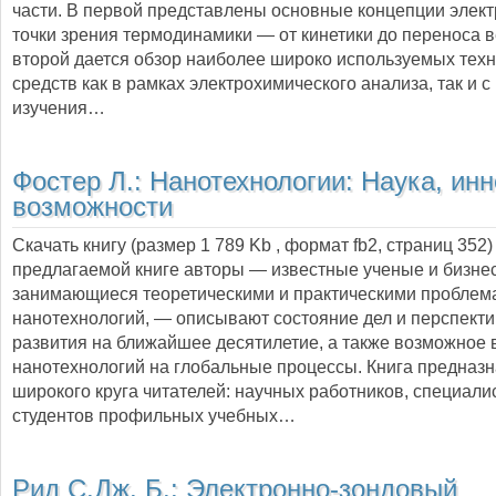
части. В первой представлены основные концепции элект
точки зрения термодинамики — от кинетики до переноса 
второй дается обзор наиболее широко используемых тех
средств как в рамках электрохимического анализа, так и с
изучения…
Фостер Л.:
Нанотехнологии: Наука, ин
возможности
Скачать книгу (размер 1 789 Kb , формат
fb2
, страниц
352
предлагаемой книге авторы — известные ученые и бизне
занимающиеся теоретическими и практическими проблем
нанотехнологий, — описывают состояние дел и перспекти
развития на ближайшее десятилетие, а также возможное 
нанотехнологий на глобальные процессы. Книга предназн
широкого круга читателей: научных работников, специалис
студентов профильных учебных…
Рид С.Дж. Б.:
Электронно-зондовый