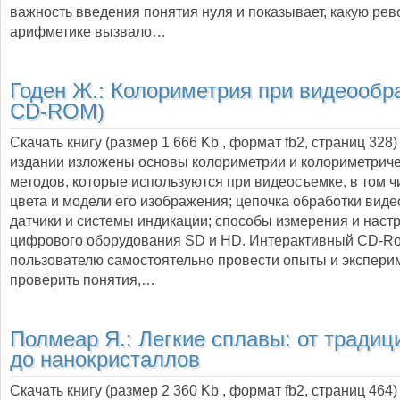
важность введения понятия нуля и показывает, какую ре
арифметике вызвало…
Годен Ж.:
Колориметрия при видеообра
CD-ROM)
Скачать книгу (размер 1 666 Kb , формат
fb2
, страниц
328
издании изложены основы колориметрии и колориметрич
методов, которые используются при видеосъемке, в том ч
цвета и модели его изображения; цепочка обработки виде
датчики и системы индикации; способы измерения и наст
цифрового оборудования SD и HD. Интерактивный CD-R
пользователю самостоятельно провести опыты и экспери
проверить понятия,…
Полмеар Я.:
Легкие сплавы: от тради
до нанокристаллов
Скачать книгу (размер 2 360 Kb , формат
fb2
, страниц
464
)