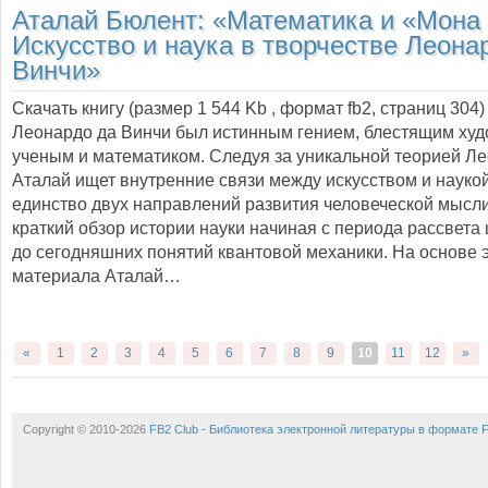
Аталай Бюлент:
«Математика и «Мона 
Искусство и наука в творчестве Леона
Винчи»
Скачать книгу (размер 1 544 Kb , формат
fb2
, страниц
304
)
Леонардо да Винчи был истинным гением, блестящим худ
ученым и математиком. Следуя за уникальной теорией Ле
Аталай ищет внутренние связи между искусством и науко
единство двух направлений развития человеческой мысли
краткий обзор истории науки начиная с периода рассвета
до сегодняшних понятий квантовой механики. На основе 
материала Аталай…
«
1
2
3
4
5
6
7
8
9
10
11
12
»
Copyright © 2010-2026
FB2 Club - Библиотека электронной литературы в формате 