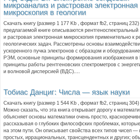
микроанализ и растровая электронная
микроскопия в геологии
Скачать книгу (размер 1 177 Kb , формат
fb2
, страниц
232
предлагаемой книге описываются рентгеноспектральный
и растровая электронная микроскопия применительно к 
геологических задач. Рассмотрены основы взаимодейств
ускоренного пучка электронов с образцом и оборудовани
РЭМ, основные принципы формирования изображения в
принципы работы рентгеновских спектрометров с энергет
и волновой дисперсией (ВДС).…
Тобиас Данциг:
Числа — язык науки
Скачать книгу (размер 1 544 Kb , формат
fb2
, страниц
304
)
Можно сказать, что эта книга открывает дорогу к математи
объясняет основы математики очень просто, красноречив
рассказывая о глубоких философских проблемах, которы
на этом пути. Он описывает свойства всех типов чисел — 
простых, иррациональных, трансцендентных и других; об