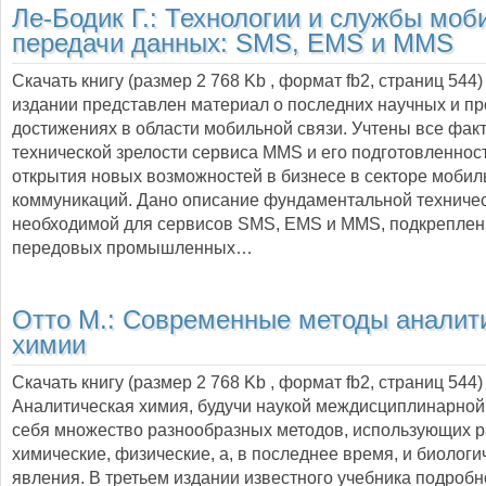
Ле-Бодик Г.:
Технологии и службы моб
передачи данных: SMS, EMS и MMS
Скачать книгу (размер 2 768 Kb , формат
fb2
, страниц
544
издании представлен материал о последних научных и 
достижениях в области мобильной связи. Учтены все фак
технической зрелости сервиса MMS и его подготовленнос
открытия новых возможностей в бизнесе в секторе моби
коммуникаций. Дано описание фундаментальной техничес
необходимой для сервисов SMS, EMS и MMS, подкреплен
передовых промышленных…
Отто М.:
Современные методы аналит
химии
Скачать книгу (размер 2 768 Kb , формат
fb2
, страниц
544
)
Аналитическая химия, будучи наукой междисциплинарной,
себя множество разнообразных методов, использующих 
химические, физические, а, в последнее время, и биологи
явления. В третьем издании известного учебника подробн