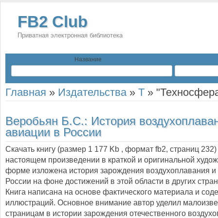
FB2 Club
Приватная электронная библиотека
Название
Главная
»
Издательства
»
Т
»
"Техносфер
Веробьян Б.С.:
История воздухоплава
авиации в России
Скачать книгу (размер 1 177 Kb , формат
fb2
, страниц
232
настоящем произведении в краткой и оригинальной худо
форме изложена история зарождения воздухоплавания и
России на фоне достижений в этой области в других стран
Книга написана на основе фактического материала и сод
иллюстраций. Основное внимание автор уделил малоизв
страницам в истории зарождения отечественного воздухо