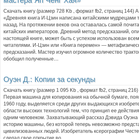
мастера Яп Ченг Хая»
Скачать книгу (размер 728 Kb , формат
fb2
, страниц
144
) 
«Древняя книга И-Цзин написана китайскими мудрецами 
назад. На протяжении веков она оставалась самой почит
китайских императоров. Древний метод предсказаний, оп
настоящей книге, может быть с успехом использован все
читателями. И-Цзин или «Книга перемен» — метафизичес
предсказаний. Мастер изучил огромное количество тракто
обобщил полученные…
Оуэн Д.:
Копии за секунды
Скачать книгу (размер 1 095 Kb , формат
fb2
, страниц
216
)
Первая машина для копирования на обычной бумаге, по
1960 году, выделяется среди других выдающихся изобрет
области высоких технологий тем, что принцип ее действи
одним человеком. Захватывающий рассказ Дэвида Оуэна
историю машины, без которой теперь невозможно предст
цивилизованных людей. Изобретатель ксерографии Честе
сделал свое открытие во…