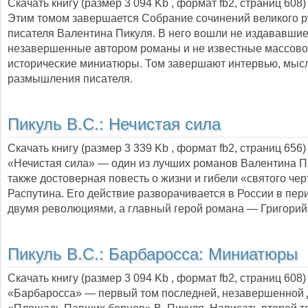
Скачать книгу (размер 3 094 Kb , формат
fb2
, страниц
608
)
Этим томом завершается Собрание сочинений великого р
писателя Валентина Пикуля. В него вошли не издававши
незавершенные автором романы и не известные массово
исторические миниатюры. Том завершают интервью, мыс
размышления писателя.
Пикуль В.С.:
Нечистая сила
Скачать книгу (размер 3 339 Kb , формат
fb2
, страниц
656
)
«Нечистая сила» — один из лучших романов Валентина П
также достоверная повесть о жизни и гибели «святого чер
Распутина. Его действие разворачивается в России в пе
двумя революциями, а главный герой романа — Григорий
Пикуль В.С.:
Барбаросса: Миниатюры
Скачать книгу (размер 3 094 Kb , формат
fb2
, страниц
608
)
«Барбаросса» — первый том последней, незавершенной 