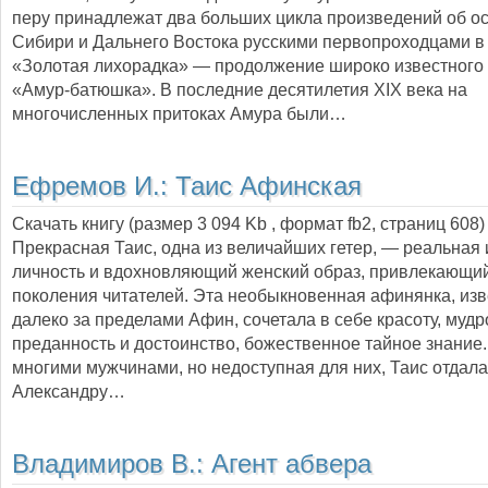
перу принадлежат два больших цикла произведений об о
Сибири и Дальнего Востока русскими первопроходцами в 
«Золотая лихорадка» — продолжение широко известного
«Амур-батюшка». В последние десятилетия XIX века на
многочисленных притоках Амура были…
Ефремов И.:
Таис Афинская
Скачать книгу (размер 3 094 Kb , формат
fb2
, страниц
608
)
Прекрасная Таис, одна из величайших гетер, — реальная
личность и вдохновляющий женский образ, привлекающи
поколения читателей. Эта необыкновенная афинянка, из
далеко за пределами Афин, сочетала в себе красоту, мудр
преданность и достоинство, божественное тайное знани
многими мужчинами, но недоступная для них, Таис отдала
Александру…
Владимиров В.:
Агент абвера