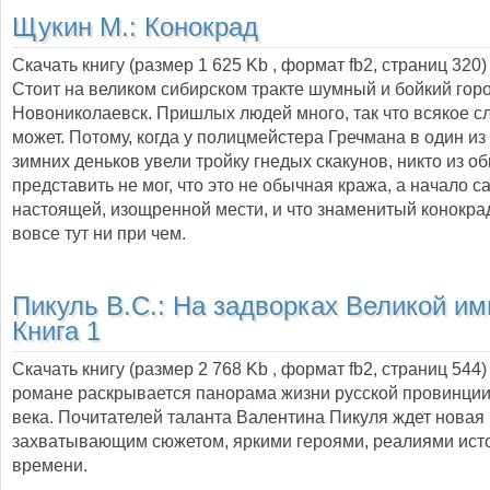
Щукин М.:
Конокрад
Скачать книгу (размер 1 625 Kb , формат
fb2
, страниц
320
)
Стоит на великом сибирском тракте шумный и бойкий гор
Новониколаевск. Пришлых людей много, так что всякое с
может. Потому, когда у полицмейстера Гречмана в один из
зимних деньков увели тройку гнедых скакунов, никто из о
представить не мог, что это не обычная кража, а начало с
настоящей, изощренной мести, и что знаменитый конокра
вовсе тут ни при чем.
Пикуль В.С.:
На задворках Великой им
Книга 1
Скачать книгу (размер 2 768 Kb , формат
fb2
, страниц
544
романе раскрывается панорама жизни русской провинции
века. Почитателей таланта Валентина Пикуля ждет новая 
захватывающим сюжетом, яркими героями, реалиями ист
времени.