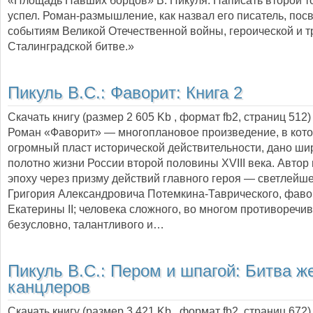
«Площадь Павших борцов» В. Пикуля. Написать второй т
успел. Роман-размышление, как назвал его писатель, по
событиям Великой Отечественной войны, героической и т
Сталинградской битве.»
Пикуль В.С.:
Фаворит: Книга 2
Скачать книгу (размер 2 605 Kb , формат
fb2
, страниц
512
)
Роман «Фаворит» — многоплановое произведение, в кот
огромный пласт исторической действительности, дано ши
полотно жизни России второй половины XVIII века. Автор
эпоху через призму действий главного героя — светлейше
Григория Александровича Потемкина-Таврического, фаво
Екатерины II; человека сложного, во многом противоречиво
безусловно, талантливого и…
Пикуль В.С.:
Пером и шпагой: Битва ж
канцлеров
Скачать книгу (размер 3 421 Kb , формат
fb2
, страниц
672