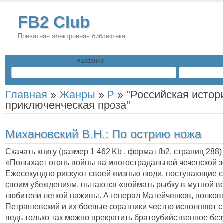
FB2 Club
Приватная электронная библиотека
Название
Главная
»
Жанры
»
Р
»
"Российская истор
приключенческая проза"
Михановский В.Н.:
По острию ножа
Скачать книгу (размер 1 462 Kb , формат
fb2
, страниц
288
)
«Полыхает огонь войны на многострадальной чеченской з
Ежесекундно рискуют своей жизнью люди, поступающие с
своим убеждениям, пытаются «поймать рыбку в мутной в
любители легкой наживы. А генерал Матейченков, полков
Петрашевский и их боевые соратники честно исполняют с
ведь только так можно прекратить братоубийственное без