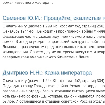
роман известного мастера…
Семенов Ю.И.:
Прощайте, скалистые г
Скачать книгу (размер 1 299 Kb , формат
fb2
, страниц
256
)
Сентябрь 1944-го... Выходит из проигранной войны Финля
фашистские части с ужасом ждут неминуемого наступлен
армии. В эти дни уходит во вражеский тыл группа лейтен
Ломова — разведчикам предстоит выполнить ответственн
командования. Совсем другие интересы влекут в эти неп
северные края американского бизнесмена Ланге...
Дмитриев Н.Н.:
Казна императора
Скачать книгу (размер 1 544 Kb , формат
fb2
, страниц
304
)
Подходит к концу Гражданская война. Уходят за кордон п
разрозненные отряды белых, отчаянно пытающиеся вывез
хоть какие-то сокровища, которые, как они надеются, помо
былое. И остающиеся в ставшей советской России отдел