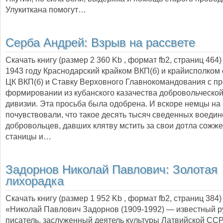
Улукиткана помогут…
Серба Андрей:
Взрыв на рассвете
Скачать книгу (размер 2 360 Kb , формат
fb2
, страниц
464
1943 году Краснодарский крайком ВКП(б) и крайисполком 
ЦК ВКП(б) и Ставку Верховного Главнокомандования с пр
формировании из кубанского казачества добровольческой
дивизии. Эта просьба была одобрена. И вскоре немцы на
почувствовали, что такое десять тысяч сведенных воедин
добровольцев, давших клятву мстить за свои дотла сожж
станицы и…
Задорнов Николай Павлович:
Золотая
лихорадка
Скачать книгу (размер 1 952 Kb , формат
fb2
, страниц
384
)
«Николай Павлович Задорнов (1909-1992) — известный р
писатель, заслуженный деятель культуры Латвийской ССР 