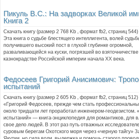
Пикуль В.С.:
На задворках Великой им
Книга 2
Скачать книгу (размер 2 768 Kb , формат
fb2
, страниц
544
)
Эта книга о судьбе блестящего интеллигента, волей судьб
получившего высокий пост в глухой глубинке огромной,
разваливающейся на куски, погрязшей во взяточничестве
казнокрадстве Российской империи начала ХХ века.
Федосеев Григорий Анисимович:
Троп
испытаний
Скачать книгу (размер 2 605 Kb , формат
fb2
, страниц
512
)
«Григорий Федосеев, прежде чем стать профессиональны
около тридцати лет проработал инженером-геодезистом.
испытаний» — книга-энциклопедия для романтиков, для 
свое дело людей. В этот раз путь отважных исследователе
суровым берегам Охотского моря через «черную тайгу» З
Якутии, но сила воли, выдержка и помощь старого провод