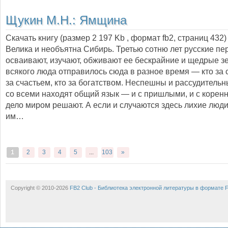
Щукин М.Н.:
Ямщина
Скачать книгу (размер 2 197 Kb , формат
fb2
, страниц
432
)
Велика и необъятна Сибирь. Третью сотню лет русские п
осваи­вают, изучают, обживают ее бескрайние и щедрые з
всякого люда отправилось сюда в разное время — кто за 
за счастьем, кто за богат­ством. Неспешны и рассудительн
со всеми находят общий язык — и с пришлыми, и с коре
дело миром решают. А если и случаются здесь лихие люди
им…
1
2
3
4
5
...
103
»
Copyright © 2010-2026
FB2 Club - Библиотека электронной литературы в формате 