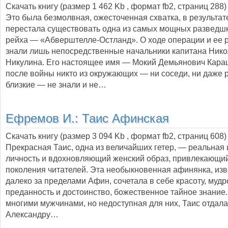
Скачать книгу (размер 1 462 Kb , формат
fb2
, страниц
288
)
Это была безмолвная, ожесточенная схватка, в результат
перестала существовать одна из самых мощных разведшк
рейха — «Абверштелле-Остланд». О ходе операции и ее р
знали лишь непосредственные начальники капитана Ник
Никулина. Его настоящее имя — Мокий Демьянович Кара
после войны никто из окружающих — ни соседи, ни даже 
близкие — не знали и не…
Ефремов И.:
Таис Афинская
Скачать книгу (размер 3 094 Kb , формат
fb2
, страниц
608
)
Прекрасная Таис, одна из величайших гетер, — реальная
личность и вдохновляющий женский образ, привлекающи
поколения читателей. Эта необыкновенная афинянка, из
далеко за пределами Афин, сочетала в себе красоту, мудр
преданность и достоинство, божественное тайное знани
многими мужчинами, но недоступная для них, Таис отдала
Александру…