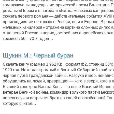
том включены шедевры исторической прозы Валентина 
романы «Пером и шпагой» и «Битва железных канцлеров»
сюжета первого романа — действительные события XVIII 
происходившие не только в России, но и в Европе. В ром
железных канцлеров» отражена картина сложных диплом
отношений России в период острейших европейских поли
кризисов 50—70-х годов…
Щукин М.:
Черный буран
Скачать книгу (размер 1 952 Kb , формат
fb2
, страниц
384
)
1920 год. Некогда огромный и богатый Сибирский край за
черная пурга Гражданской войны. Разруха и мор, ненавис
обрушились на людей, превращая — кого в зверя, кого в ж
Бывший конокрад Васька-Конь — а ныне Василий Иванов
ветеран Великой войны, командир вольного партизанског
волею случая встречает братьев своей возлюбленной То
которую считал…