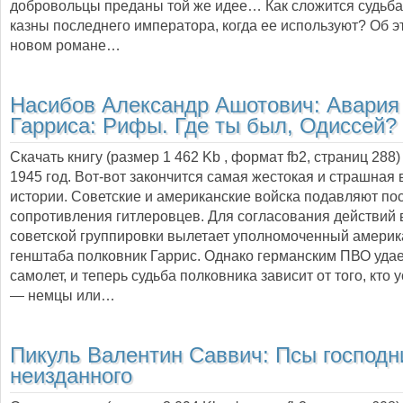
добровольцы преданы той же идее… Как сложится судьба
казны последнего императора, когда ее используют? Об э
новом романе…
Насибов Александр Ашотович:
Авария
Гарриса: Рифы. Где ты был, Одиссей?
Скачать книгу (размер 1 462 Kb , формат
fb2
, страниц
288
)
1945 год. Вот-вот закончится самая жестокая и страшная 
истории. Советские и американские войска подавляют по
сопротивления гитлеровцев. Для согласования действий 
советской группировки вылетает уполномоченный америк
генштаба полковник Гаррис. Однако германским ПВО удае
самолет, и теперь судьба полковника зависит от того, кто
— немцы или…
Пикуль Валентин Саввич:
Псы господн
неизданного