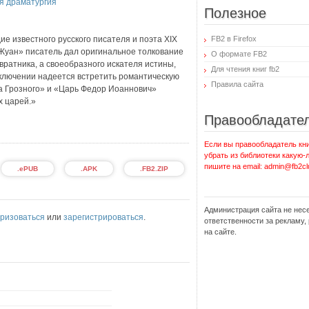
я драматургия
Полезное
е известного русского писателя и поэта XIX
FB2 в Firefox
н Жуан» писатель дал оригинальное толкование
О формате FB2
вратника, а своеобразного искателя истины,
Для чтения книг fb2
ключении надеется встретить романтическую
Правила сайта
а Грозного» и «Царь Федор Иоаннович»
х царей.»
Правообладате
Если вы правообладатель кни
убрать из библиотеки какую-
пишите на email: admin@fb2cl
.ePUB
.APK
.FB2.ZIP
Администрация сайта не нес
ризоваться
или
зарегистрироваться
.
ответственности за рекламу
на сайте.