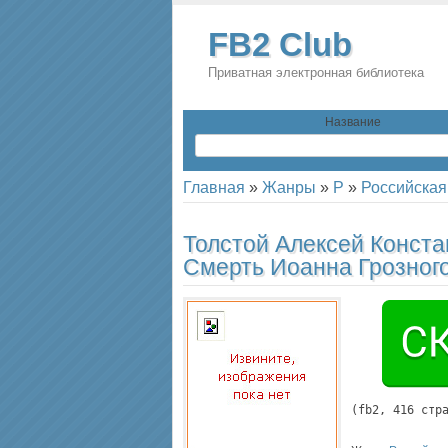
FB2 Club
Приватная электронная библиотека
Название
Главная
»
Жанры
»
Р
»
Российская
Толстой Алексей Конст
Смерть Иоанна Грозног
(
fb2
, 
416
 стр