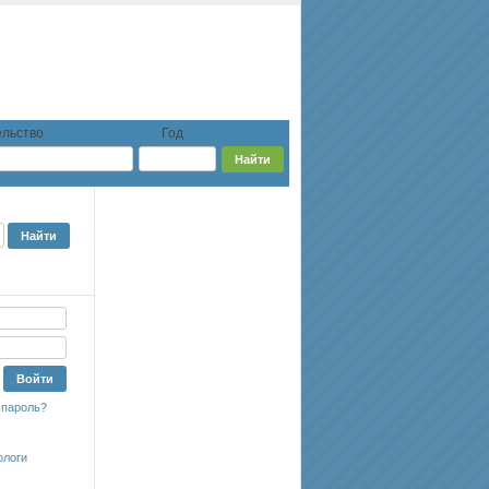
льство
Год
 пароль?