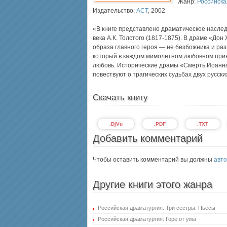
Жанр:
Российска
Издательство:
АСТ
,
2002
«В книге представлено драматическое наследи
века А.К. Толстого (1817-1875). В драме «До
образа главного героя — не безбожника и раз
который в каждом мимолетном любовном при
любовь. Исторические драмы «Смерть Иоанн
повествуют о трагических судьбах двух русски
Скачать книгу
.DjVu
.PDF
.TXT
Добавить комментарий
Чтобы оставить комментарий вы должны
авто
Другие книги этого жанра
Российская драматургия: Три сестры: Пьесы
Российская драматургия: Горе от ума