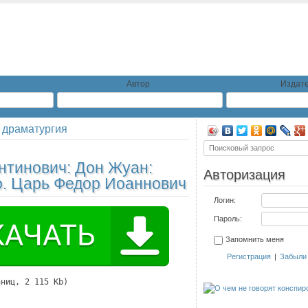
Автор
Издате
 драматургия
антинович:
Дон Жуан:
Авторизация
о. Царь Федор Иоаннович
Логин:
Пароль:
Запомнить меня
Регистрация
|
Забыли
аниц, 2 115 Kb)