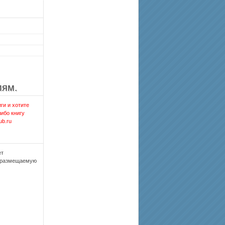
лям.
ги и хотите
либо книгу
ub.ru
ет
, размещаемую