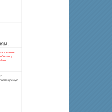
лям.
ги и хотите
либо книгу
ub.ru
ет
, размещаемую