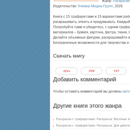
Жанр:
Раскраски
Издательство:
Клевер-Медиа-Групп
,
2026
Книга с 15 трафаретами и 15 вариантами рабо
раскрашивать, клеить и придумывать. Каждый 
Попробуйте сами и убедитесь: с одним траф
материалов – бумаги, картона, фетра, ткани
Делайте объемные фигурки, раскрашивайте и
Безграничные возможности для творчества и
Скачать книгу
.DjVu
.PDF
.TXT
Добавить комментарий
Чтобы оставить комментарий вы должны
авто
Другие книги этого жанра
Раскраски с трафаретами: Раскраска: Весёлые з
Раскраски с трафаретами: Раскраска: Для девоч