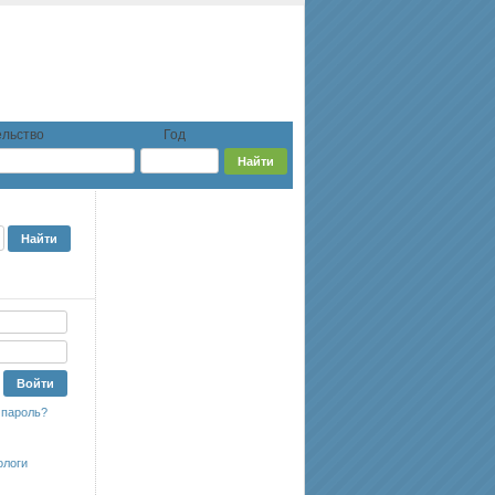
льство
Год
 пароль?