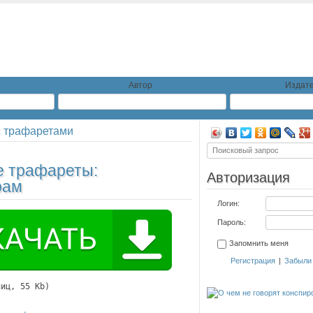
Автор
Издате
с трафаретами
 трафареты:
Авторизация
рам
Логин:
Пароль:
Запомнить меня
Регистрация
|
Забыли
ниц, 55 Kb)