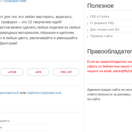
 с трафаретами
Полезное
т для тех, кто любит мастерить, вырезать,
FB2 в Firefox
трафарет – это 15 творческих идей!
О формате FB2
аретом можно сделать любые изделия из любых
Для чтения книг fb2
, природных материалов, пёрышек и щепочек.
Правила сайта
х в любые цвета, увеличивайте и уменьшайте.
 фантазии!
Правообладате
Если вы правообладатель кни
убрать из библиотеки какую-
пишите на email: admin@fb2cl
.ePUB
.APK
.FB2.ZIP
Администрация сайта не нес
ризоваться
или
зарегистрироваться
.
ответственности за рекламу
на сайте.
верята
ек