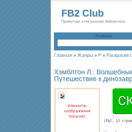
FB2 Club
Приватная электронная библиотека
Название
Главная
»
Жанры
»
Р
»
Раскраски 
Хэмблтон Л.:
Волшебные
Путешествие к динозав
(
fb2
, 
12
 стра