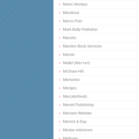
Manic Monkey
Marabout
Marco Polo
Mark Batty Publisher
Marsilio
Marston Book Services
Marvel
Mattel (Маттел)
McGraw-Hill
Memories
Menges
Mercatorfonds
Merrell Publishing
Merriam Webster
Merrick & Day
Mestas ediciones
Methuen