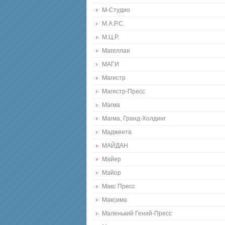
М-Студио
М.А.Р.С.
М.Ц.Р.
Магеллан
МАГИ
Магистр
Магистр-Пресс
Магма
Магма, Гранд-Холдинг
Маджента
МАЙДАН
Майер
Майор
Макс Пресс
Максима
Маленький Гений-Пресс