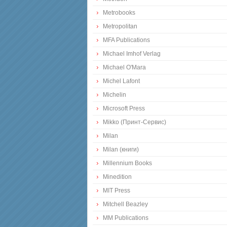
Metrobooks
Metropolitan
MFA Publications
Michael Imhof Verlag
Michael O'Mara
Michel Lafont
Michelin
Microsoft Press
Mikko (Принт-Сервис)
Milan
Milan (книги)
Millennium Books
Minedition
MIT Press
Mitchell Beazley
MM Publications