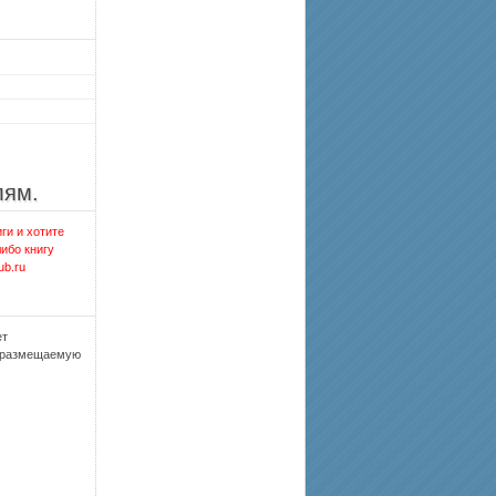
лям.
ги и хотите
либо книгу
ub.ru
ет
, размещаемую