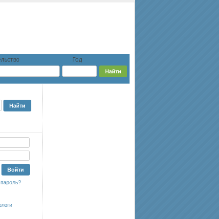
льство
Год
 пароль?