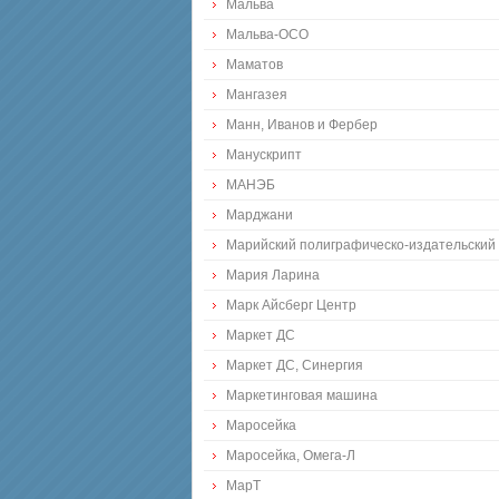
Мальва
Мальва-ОСО
Маматов
Мангазея
Манн, Иванов и Фербер
Манускрипт
МАНЭБ
Марджани
Марийский полиграфическо-издательский
Мария Ларина
Марк Айсберг Центр
Маркет ДС
Маркет ДС, Синергия
Маркетинговая машина
Маросейка
Маросейка, Омега-Л
МарТ