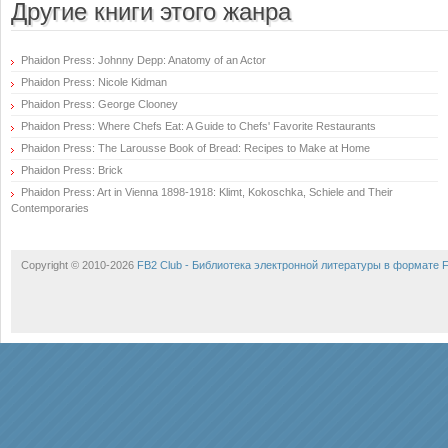
Другие книги этого жанра
Phaidon Press: Johnny Depp: Anatomy of an Actor
Phaidon Press: Nicole Kidman
Phaidon Press: George Clooney
Phaidon Press: Where Chefs Eat: A Guide to Chefs' Favorite Restaurants
Phaidon Press: The Larousse Book of Bread: Recipes to Make at Home
Phaidon Press: Brick
Phaidon Press: Art in Vienna 1898-1918: Klimt, Kokoschka, Schiele and Their
Contemporaries
Copyright © 2010-2026
FB2 Club - Библиотека электронной литературы в формате 