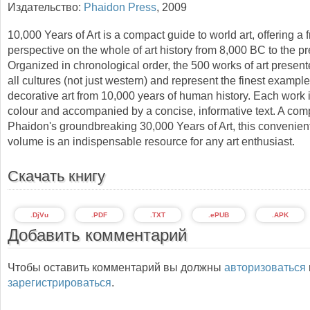
Издательство:
Phaidon Press
,
2009
10,000 Years of Art is a compact guide to world art, offering a 
perspective on the whole of art history from 8,000 BC to the pr
Organized in chronological order, the 500 works of art presen
all cultures (not just western) and represent the finest example
decorative art from 10,000 years of human history. Each work is
colour and accompanied by a concise, informative text. A comp
Phaidon's groundbreaking 30,000 Years of Art, this convenien
volume is an indispensable resource for any art enthusiast.
Скачать книгу
.DjVu
.PDF
.TXT
.ePUB
.APK
Добавить комментарий
Чтобы оставить комментарий вы должны
авторизоваться
зарегистрироваться
.