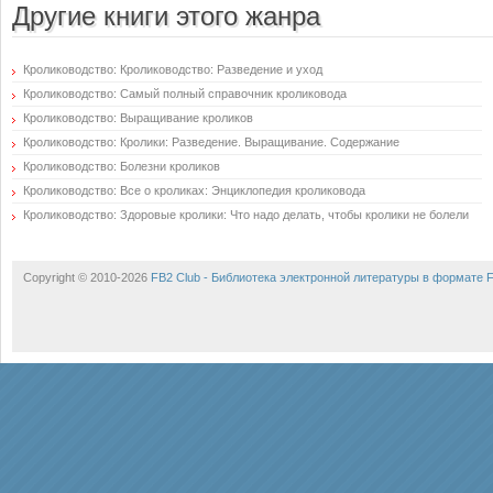
Другие книги этого жанра
Кролиководство: Кролиководство: Разведение и уход
Кролиководство: Самый полный справочник кроликовода
Кролиководство: Выращивание кроликов
Кролиководство: Кролики: Разведение. Выращивание. Содержание
Кролиководство: Болезни кроликов
Кролиководство: Все о кроликах: Энциклопедия кроликовода
Кролиководство: Здоровые кролики: Что надо делать, чтобы кролики не болели
Copyright © 2010-2026
FB2 Club - Библиотека электронной литературы в формате 