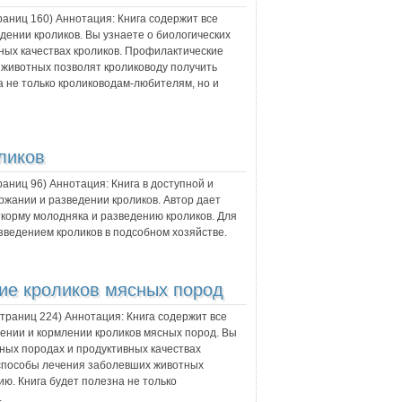
траниц
160
) Аннотация:
Книга содержит все
ении кроликов. Вы узнаете о биологических
ных качествах кроликов. Профилактические
животных позволят кролиководу получить
а не только кролиководам-любителям, но и
ликов
траниц
96
) Аннотация:
Книга в доступной и
жании и разведении кроликов. Автор дает
ткорму молодняка и разведению кроликов. Для
зведением кроликов в подсобном хозяйстве.
ие кроликов мясных пород
 страниц
224
) Аннотация:
Книга содержит все
ении и кормлении кроликов мясных пород. Вы
вных породах и продуктивных качествах
 способы лечения заболевших животных
ю. Книга будет полезна не только
.