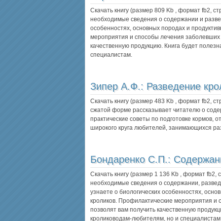
Скачать книгу (размер 809 Kb , формат
fb2
, с
необходимые сведения о содержании и развед
особенностях, основных породах и продуктив
мероприятия и способы лечения заболевших 
качественную продукцию. Книга будет полезн
специалистам.
Зипер А.Ф.:
Разведение кро
Скачать книгу (размер 483 Kb , формат
fb2
, с
сжатой форме рассказывает читателю о содер
практические советы по подготовке кормов, о
широкого круга любителей, занимающихся ра
Бондаренко С.П.:
Содержан
Скачать книгу (размер 1 136 Kb , формат
fb2
,
необходимые сведения о содержании, развед
узнаете о биологических особенностях, осно
кроликов. Профилактические мероприятия и
позволят вам получить качественную продукци
кролиководам-любителям, но и специалистам