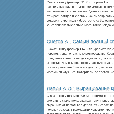
Скачать книгу (размер 891 Kb , формат
fb2
, с
разводить кроликов, нужно задуматься о том,
максимально эффективным. Данная книга расска
отбирать самцов и крольчих, как выращивать 
содержать кроликов и бороться с их болезням
консервировать кроличье мясо, какие блюда 
Снегов А.:
Самый полный сп
Скачать книгу (размер 1 625 Kb , формат
fb2
,
перспективная отрасль животновод­ства. Кр
плодовитые животные, дающие мясо, шкурки и
И прежде, чем они появятся у вас, нужно узна
роста и развития. Эта книга для тех, кто хоч
мясом или улучшить материальное состояни
Лапин А.О.:
Выращивание к
Скачать книгу (размер 809 Kb , формат
fb2
, с
уже давно стало пользоваться популярностью
выращивают не только в деревнях и сёлах, но
человек разводит в домашних условиях, крол