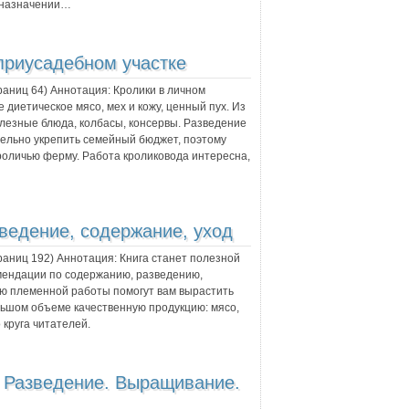
и назначении…
приусадебном участке
траниц
64
) Аннотация:
Кролики в личном
 диетическое мясо, мех и кожу, ценный пух. Из
олезные блюда, колбасы, консервы. Разведение
тельно укрепить семейный бюджет, поэтому
оличью ферму. Работа кроликовода интересна,
ведение, содержание, уход
траниц
192
) Аннотация:
Книга станет полезной
омендации по содержанию, разведению,
ю племенной работы по­могут вам вырастить
льшом объеме качественную продукцию: мясо,
 круга читателей.
 Разведение. Выращивание.