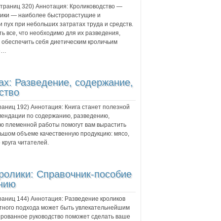
 страниц
320
) Аннотация:
Кролиководство —
лики — наиболее быстрорастущие и
 пух при небольших затратах труда и средств.
ать все, что необходимо для их разведения,
ет обеспечить себя диетическим кроличьим
е…
ах: Разведение, содержание,
ство
траниц
192
) Аннотация:
Книга станет полезной
омендации по содержанию, разведению,
ю племенной работы по­могут вам вырастить
льшом объеме качественную продукцию: мясо,
 круга читателей.
ролики: Справочник-пособие
нию
траниц
144
) Аннотация:
Разведение кроликов
отного подхода может быть увлекательнейшим
рованное руководство поможет сделать ваше