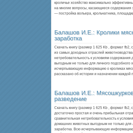
кроличье хозяйство максимально эффективн
на многие вопросы, касающиеся содержания 
— постройка вольера, крольчатника, площад
Балашов И.Е.:
Кролики мяс
заработка
Скачать книгу (размер 1 625 Kb , формат
fb2
,
из самых доходных отраслей животноводства
нетребовательность к условиям содержания 
выгодным не только для личного подсобного х
исчерпывающую информацию о кроликах мясны
рассказано об истории и назначении каждой
Балашов И.Е.:
Мясошкурков
разведение
Скачать книгу (размер 1 625 Kb , формат
fb2
,
достаточно простая и очень прибыльная отра
сравнительная нетребовательность к услови
домашних животных выгодным не только для л
заработка. Всю исчерпывающую информацию 