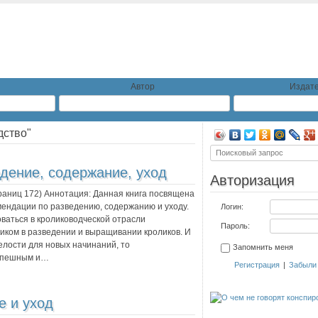
Автор
Издате
дство"
едение, содержание, уход
Авторизация
траниц
172
) Аннотация:
Данная книга посвящена
мендации по разведению, содержанию и уходу.
Логин:
ваться в кролиководческой отрасли
Пароль:
иком в разведении и выращивании кроликов. И
елости для новых начинаний, то
Запомнить меня
успешным и…
Регистрация
|
Забыли
е и уход