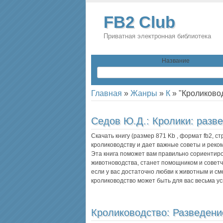
FB2 Club
Приватная электронная библиотека
Название
Главная
»
Жанры
»
К
»
"Кроликово
Седов Ю.Д.:
Кролики: разв
Скачать книгу (размер 871 Kb , формат
fb2
, с
кролиководству и дает важные советы и реко
Эта книга поможет вам правильно сориентиро
животноводства, станет помощником и советч
если у вас достаточно любви к животным и см
кролиководство может быть для вас весьма 
Кролиководство: Разведени