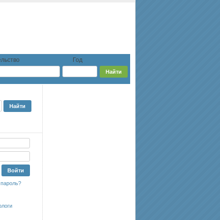
льство
Год
 пароль?