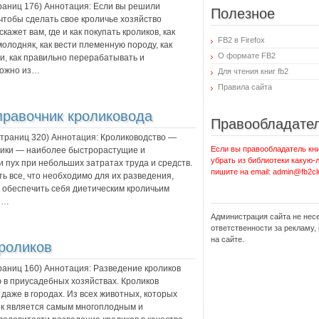
траниц
176
) Аннотация:
Если вы решили
Полезное
 чтобы сделать свое кроличье хозяйство
жет вам, где и как покупать кроликов, как
FB2 в Firefox
молодняк, как вести племенную породу, как
О формате FB2
и, как правильно перерабатывать и
можно из…
Для чтения книг fb2
Правила сайта
равочник кроликовода
Правообладате
 страниц
320
) Аннотация:
Кролиководство —
Если вы правообладатель кни
олики — наиболее быстрорастущие и
убрать из библиотеки какую-
 пух при небольших затратах труда и средств.
пишите на email: admin@fb2cl
ть все, что необходимо для их разведения,
ет обеспечить себя диетическим кроличьим
е…
Администрация сайта не нес
ответственности за рекламу
на сайте.
роликов
траниц
160
) Аннотация:
Разведение кроликов
 в приусадебных хозяйствах. Кроликов
 даже в городах. Из всех животных, которых
ик является самым многоплодным и