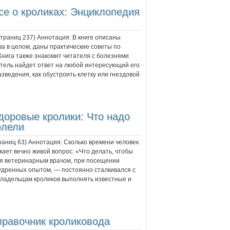
се о кроликах: Энциклопедия
 страниц
237
) Аннотация:
В книге описаны
а в целом, даны практические советы по
Книга также знакомит читателя с болезнями
атель найдет ответ на любой интересующий его
азведения, как обустроить клетку или гнездовой
доровые кролики: Что надо
олели
траниц
63
) Аннотация:
Сколько времени человек
кает вечно живой вопрос: «Что делать, чтобы
ая ветеринарным врачом, при посещении
мудренных опытом, — постоянно сталкивался с
владельцам кроликов выполнять известные и
равочник кроликовода