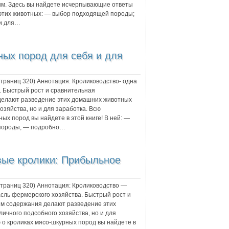
ым. Здесь вы найдете исчерпывающие ответы
этих животных: — выбор подходящей породы;
ки для…
ных пород для себя и для
 страниц
320
) Аннотация:
Кролиководство- одна
. Быстрый рост и сравнительная
делают разведение этих домашних животных
озяйства, но и для заработка. Всю
х пород вы найдете в этой книге! В ней: —
 породы, — подробно…
ые кролики: Прибыльное
 страниц
320
) Аннотация:
Кролиководство —
сль фермерского хозяйства. Быстрый рост и
ям содержания делают разведение этих
ичного подсобного хозяйства, но и для
о кроликах мясо-шкурных пород вы найдете в