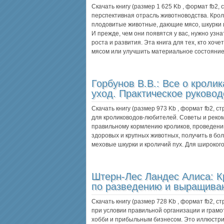
Скачать книгу (размер 1 625 Kb , формат
fb2
,
перспективная отрасль животноводства. Кро
плодовитые животные, дающие мясо, шкурки и
И прежде, чем они появятся у вас, нужно уз­н
роста и развития. Эта книга для тех, кто хоч
мясом или улучшить материальное состояни
Горбунов В.В.:
Все о кролик
уход. Практическое руковод
Скачать книгу (размер 973 Kb , формат
fb2
, с
для кролиководов-любителей. Со­веты и рек
правильному кормлению кроликов, проведени
здоровых и крупных животных, получить в бо
меховые шкурки и кроличий пух. Для широкого
Штерн-Лес Ландес Алиса:
К
по разведению и выращива
Скачать книгу (размер 728 Kb , формат
fb2
, с
при условии правильной организации и грам
хобби и прибыльным бизнесом. Это иллюстри