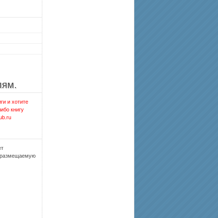
лям.
ги и хотите
либо книгу
ub.ru
ет
, размещаемую