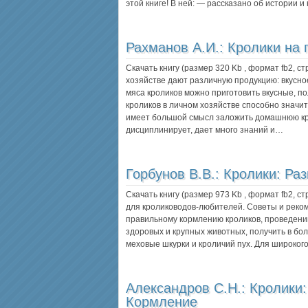
этой книге! В ней: — рассказано об истории 
Рахманов А.И.:
Кролики на 
Скачать книгу (размер 320 Kb , формат
fb2
, с
хозяйстве дают различную продукцию: вкусное
мяса кроликов можно приготовить вкусные, п
кроликов в личном хозяйстве способно значи
имеет большой смысл заложить домашнюю кр
дисциплинирует, дает много знаний и…
Горбунов В.В.:
Кролики: Раз
Скачать книгу (размер 973 Kb , формат
fb2
, с
для кролиководов-любителей. Со­веты и рек
правиль­ному кормлению кроликов, проведени
здоровых и крупных животных, получить в бо
меховые шкурки и кроличий пух. Для широкого
Александров С.Н.:
Кролики:
Кормление