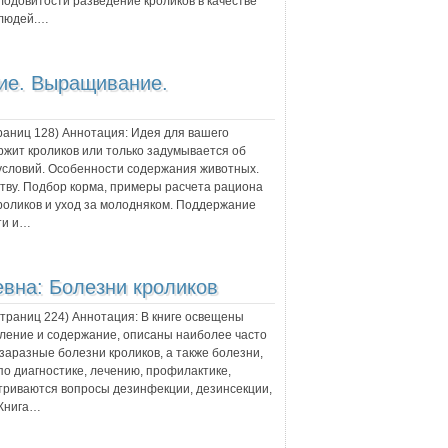
лодовитости разведение кроликов в качестве
 людей.…
ие. Выращивание.
траниц
128
) Аннотация:
Идея для вашего
ржит кроликов или только задумывается об
 условий. Особенности содержания животных.
ству. Подбор корма, примеры расчета рациона
роликов и уход за молодняком. Поддержание
ти и…
евна:
Болезни кроликов
 страниц
224
) Аннотация:
В книге освещены
мление и содержание, описаны наиболее часто
аразные болезни кроликов, а также болезни,
о диагностике, лечению, профилактике,
триваются вопросы дезинфекции, дезинсекции,
 Книга…