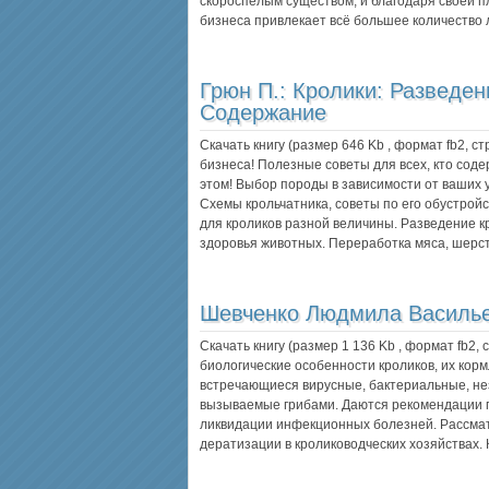
скороспелым существом, и благодаря своей п
бизнеса привлекает всё большее количество
Грюн П.:
Кролики: Разведен
Содержание
Скачать книгу (размер 646 Kb , формат
fb2
, с
бизнеса! Полезные советы для всех, кто соде
этом! Выбор породы в зависимости от ваших
Схемы крольчатника, советы по его обустрой
для кроликов разной величины. Разведение к
здоровья животных. Переработка мяса, шерс
Шевченко Людмила Василь
Скачать книгу (размер 1 136 Kb , формат
fb2
,
биологические особенности кроликов, их кор
встречающиеся вирусные, бактериальные, нез
вызываемые грибами. Даются рекомендации п
ликвидации инфекционных болезней. Рассма
дератизации в кролиководческих хозяйствах.