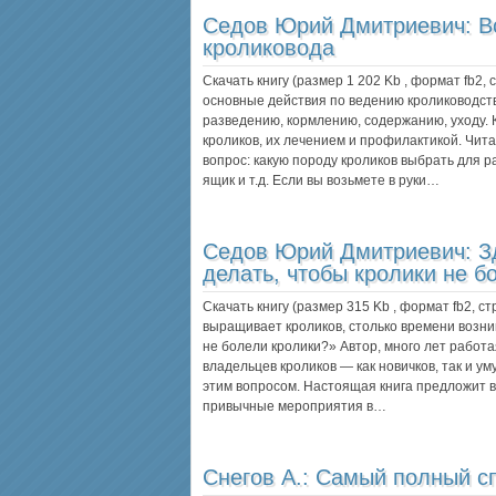
Седов Юрий Дмитриевич:
В
кроликовода
Скачать книгу (размер 1 202 Kb , формат
fb2
,
основные действия по ведению кролиководств
разведению, кормлению, содержанию, уходу. 
кроликов, их лечением и профилактикой. Чит
вопрос: какую породу кроликов выбрать для р
ящик и т.д. Если вы возьмете в руки…
Седов Юрий Дмитриевич:
З
делать, чтобы кролики не б
Скачать книгу (размер 315 Kb , формат
fb2
, с
выращивает кроликов, столько времени возни
не болели кролики?» Автор, много лет работ
владельцев кроликов — как новичков, так и у
этим вопросом. Настоящая книга предложит 
привычные мероприятия в…
Снегов А.:
Самый полный сп