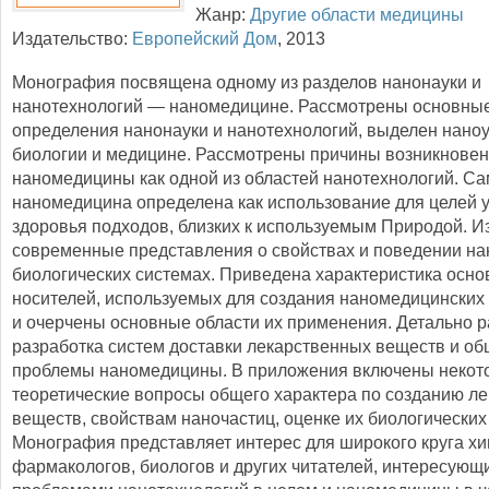
Жанр:
Другие области медицины
Издательство:
Европейский Дом
,
2013
Монография посвящена одному из разделов нанонауки и
нанотехнологий — наномедицине. Рассмотрены основны
определения нанонауки и нанотехнологий, выделен нано
биологии и медицине. Рассмотрены причины возникнове
наномедицины как одной из областей нанотехнологий. С
наномедицина определена как использование для целей 
здоровья подходов, близких к используемым Природой. 
современные представления о свойствах и поведении на
биологических системах. Приведена характеристика осн
носителей, используемых для создания наномедицинских
и очерчены основные области их применения. Детально 
разработка систем доставки лекарственных веществ и о
проблемы наномедицины. В приложения включены некот
теоретические вопросы общего характера по созданию л
веществ, свойствам наночастиц, оценке их биологических с
Монография представляет интерес для широкого круга хи
фармакологов, биологов и других читателей, интересующ