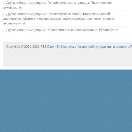
Другие области медицины: Гипербарическая медицина: Практическое
руководство
Другие области медицины: Геронтология in silico: Становление новой
дисциплины. Математические модели, анализ данных и вычислительные
эксперименты
Другие области медицины: Хронобиология и хрономедицина: Руководство
Copyright © 2010-2026
FB2 Club - Библиотека электронной литературы в формате 