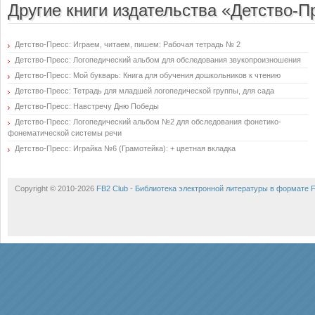
Другие книги издательства «Детство-П
Детство-Пресс: Играем, читаем, пишем: Рабочая тетрадь № 2
Детство-Пресс: Логопедический альбом для обследования звукопроизношения
Детство-Пресс: Мой букварь: Книга для обучения дошкольников к чтению
Детство-Пресс: Тетрадь для младшей логопедической группы, для сада
Детство-Пресс: Навстречу Дню Победы
Детство-Пресс: Логопедический альбом №2 для обследования фонетико-
фонематической системы речи
Детство-Пресс: Играйка №6 (Грамотейка): + цветная вкладка
Copyright © 2010-2026
FB2 Club - Библиотека электронной литературы в формате 