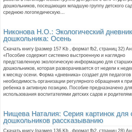
дошкольников, посещающих младшую группу детского сад
среднюю логопедическую…
Никонова Н.О.:
Экологический дневни
дошкольника: Осень
Скачать книгу (размер 157 Kb , формат
fb2
, страниц
32
) А
«Пособие содержит системно выстроенную и наглядно
представленную экологическую информацию для старши
дошкольников, которая разворачивается от недели к неде
к месяцу осени. Форма «дневника» создает для педагогов
необходимость организации регулярного обращения к при
ребенка в активную позицию. Пособие предназначено дл
использования воспитателями детских садов и родителя
Нищева Наталия:
Серия картинок для 
дошкольников рассказыванию
Скачать книгу (размер 136 Kb , формат
fb2
, страниц
28
) А