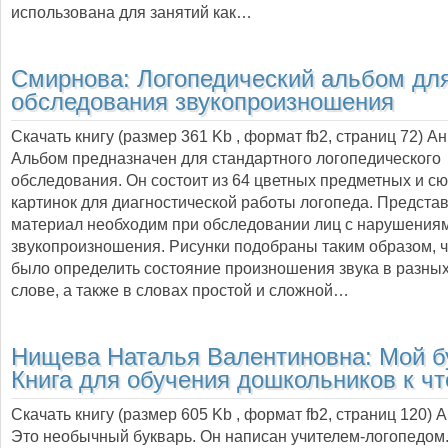
использована для занятий как…
Смирнова:
Логопедический альбом дл
обследования звукопроизношения
Скачать книгу (размер 361 Kb , формат
fb2
, страниц
72
) А
Альбом предназначен для стандартного логопедического
обследования. Он состоит из 64 цветных предметных и с
картинок для диагностической работы логопеда. Предст
материал необходим при обследовании лиц с нарушения
звукопроизношения. Рисунки подобраны таким образом, 
было определить состояние произношения звука в разных
слове, а также в словах простой и сложной…
Нищева Наталья Валентиновна:
Мой б
Книга для обучения дошкольников к ч
Скачать книгу (размер 605 Kb , формат
fb2
, страниц
120
) 
Это необычный букварь. Он написан учителем-логопедом