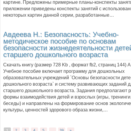
картине. Предложены примерные планы-конспекты занят
приложении приведены конспекты занятий с использова
некоторых картин данной серии, разработанные…
Авдеева Н.:
Безопасность: Учебно-
методическое пособие по основам
безопасности жизнедеятельности дете
старшего дошкольного возраста
Скачать книгу (размер 728 Kb , формат
fb2
, страниц
144
) 
Учебное пособие включает программу для дошкольных
образовательных учреждений `Основы безопасности дете
дошкольного возраста` и систему развивающих заданий д
старшего дошкольного возраста. Задания предполагают 
формы взаимодействия детей и взрослых (игры, тренинги,
беседы) и направлены на формирование основ экологиче
культуры, ценностей здорового образа жизни,…
1
2
3
4
5
...
39
»