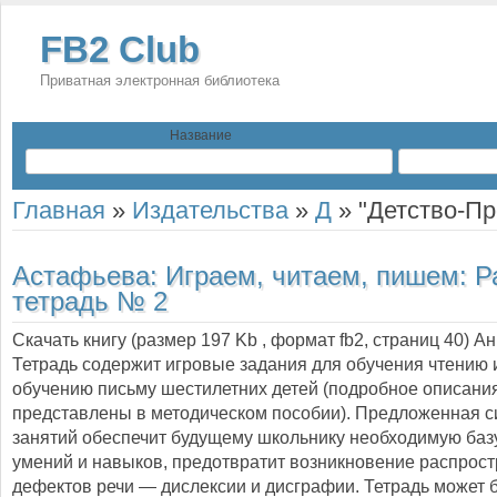
FB2 Club
Приватная электронная библиотека
Название
Главная
»
Издательства
»
Д
»
"Детство-Пр
Астафьева:
Играем, читаем, пишем: Р
тетрадь № 2
Скачать книгу (размер 197 Kb , формат
fb2
, страниц
40
) А
Тетрадь содержит игровые задания для обучения чтению и
обучению письму шестилетних детей (подробное описани
представлены в методическом пособии). Предложенная с
занятий обеспечит будущему школьнику необходимую базу
умений и навыков, предотвратит возникновение распрос
дефектов речи — дислексии и дисграфии. Тетрадь может 