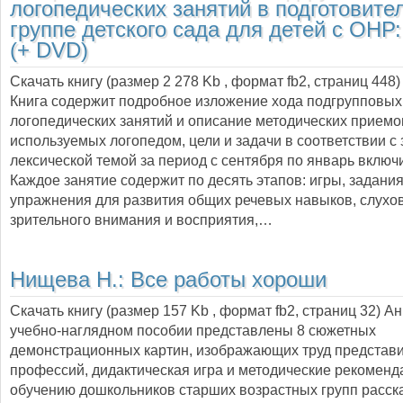
логопедических занятий в подготовите
группе детского сада для детей с ОНР:
(+ DVD)
Скачать книгу (размер 2 278 Kb , формат
fb2
, страниц
448
)
Книга содержит подробное изложение хода подгрупповых
логопедических занятий и описание методических приемо
используемых логопедом, цели и задачи в соответствии с
лексической темой за период с сентября по январь включ
Каждое занятие содержит по десять этапов: игры, задания
упражнения для развития общих речевых навыков, слухов
зрительного внимания и восприятия,…
Нищева Н.:
Все работы хороши
Скачать книгу (размер 157 Kb , формат
fb2
, страниц
32
) А
учебно-наглядном пособии представлены 8 сюжетных
демонстрационных картин, изображающих труд представ
профессий, дидактическая игра и методические рекоменд
обучению дошкольников старших возрастных групп расс