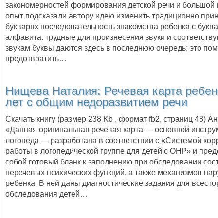
закономерностей формирования детской речи и большой 
опыт подсказали автору идею изменить традиционно при
букварях последовательность знакомства ребенка с буква
алфавита: трудные для произнесения звуки и соответств
звукам буквы даются здесь в последнюю очередь; это по
предотвратить…
Нищева Наталия:
Речевая карта ребен
лет с общим недоразвитием речи
Скачать книгу (размер 238 Kb , формат
fb2
, страниц
48
) А
«Данная оригинальная речевая карта — основной инстру
логопеда — разработана в соответствии с «Системой ко
работы в логопедической группе для детей с ОНР» и пред
собой готовый бланк к заполнению при обследовании сос
неречевых психических функций, а также механизмов на
ребенка. В ней даны диагностические задания для всесто
обследования детей…