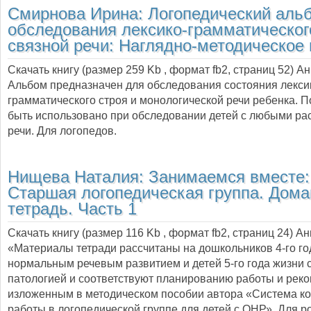
Смирнова Ирина:
Логопедический аль
обследования лексико-грамматическог
связной речи: Наглядно-методическое
Скачать книгу (размер 259 Kb , формат
fb2
, страниц
52
) А
Альбом предназначен для обследования состояния лекси
грамматического строя и монологической речи ребенка. 
быть использовано при обследовании детей с любыми ра
речи. Для логопедов.
Нищева Наталия:
Занимаемся вместе:
Старшая логопедическая группа. Дом
тетрадь. Часть 1
Скачать книгу (размер 116 Kb , формат
fb2
, страниц
24
) А
«Материалы тетради рассчитаны на дошкольников 4-го го
нормальным речевым развитием и детей 5-го года жизни 
патологией и соответствуют планированию работы и рек
изложенным в методическом пособии автора «Система к
работы в логопедической группе для детей с ОНР». Для р