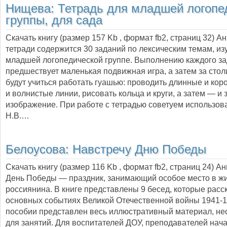
Нищева:
Тетрадь для младшей логопе
группы, для сада
Скачать книгу (размер 157 Kb , формат
fb2
, страниц
32
) А
тетради содержится 30 заданий по лексическим темам, и
младшей логопедической группе. Выполнению каждого з
предшествует маленькая подвижная игра, а затем за стол
будут учиться работать гуашью: проводить длинные и кор
и волнистые линии, рисовать кольца и круги, а затем — и
изображение. При работе с тетрадью советуем использов
Н.В.…
Белоусова:
Навстречу Дню Победы
Скачать книгу (размер 116 Kb , формат
fb2
, страниц
24
) А
День Победы — праздник, занимающий особое место в жи
россиянина. В книге представлены 9 бесед, которые расс
основных событиях Великой Отечественной войны 1941-1
пособии представлен весь иллюстративный материал, н
для занятий. Для воспитателей ДОУ, преподавателей нач