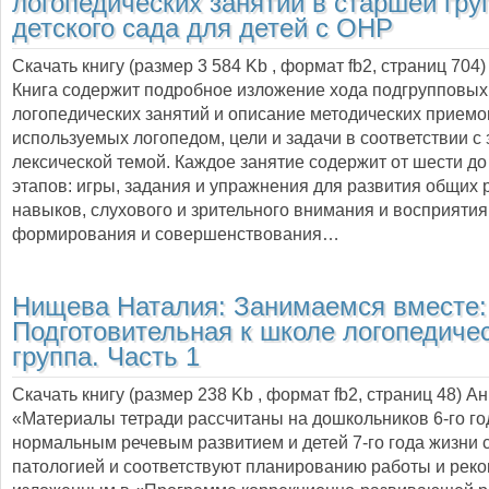
логопедических занятий в старшей гру
детского сада для детей с ОНР
Скачать книгу (размер 3 584 Kb , формат
fb2
, страниц
704
)
Книга содержит подробное изложение хода подгрупповых
логопедических занятий и описание методических приемо
используемых логопедом, цели и задачи в соответствии с
лексической темой. Каждое занятие содержит от шести до
этапов: игры, задания и упражнения для развития общих
навыков, слухового и зрительного внимания и восприятия
формирования и совершенствования…
Нищева Наталия:
Занимаемся вместе:
Подготовительная к школе логопедиче
группа. Часть 1
Скачать книгу (размер 238 Kb , формат
fb2
, страниц
48
) А
«Материалы тетради рассчитаны на дошкольников 6-го го
нормальным речевым развитием и детей 7-го года жизни 
патологией и соответствуют планированию работы и рек