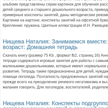
альбоме представлены серии картинок для обучения рас
детей среднего и старшего дошкольного возраста, приве
примерные конспекты занятий, даны методические реком
Картинки на картоне, конспекты занятий на офсетной бума
Крепление: пружина. Цветные иллюстрации И.Н. Ржевцев
Нищева Наталия:
Занимаемся вместе:
возраст: Домашняя тетрадь
Скачать книгу (размер 75 Kb , формат
fb2
, страниц
16
) Ан
тетради содержатся игровые занятия для работы с самы
маленькими дошкольниками, которые имеют нормальное 
развитие. Тетрадь также предназначена для детей, нужд
помощи логопеда. Поэтапность предложенных занятий н
прежде всего на преодоление речевого негативизма и в
желания говорить. Для логопедов, воспитателей, родител
Нищева Наталия:
Конспекты подгрупп