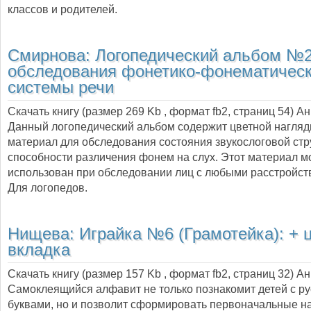
классов и родителей.
Смирнова:
Логопедический альбом №2
обследования фонетико-фонематичес
системы речи
Скачать книгу (размер 269 Kb , формат
fb2
, страниц
54
) А
Данный логопедический альбом содержит цветной нагля
материал для обследования состояния звукослоговой стр
способности различения фонем на слух. Этот материал м
использован при обследовании лиц с любыми расстройст
Для логопедов.
Нищева:
Играйка №6 (Грамотейка): + 
вкладка
Скачать книгу (размер 157 Kb , формат
fb2
, страниц
32
) А
Самоклеящийся алфавит не только познакомит детей с р
буквами, но и позволит сформировать первоначальные н