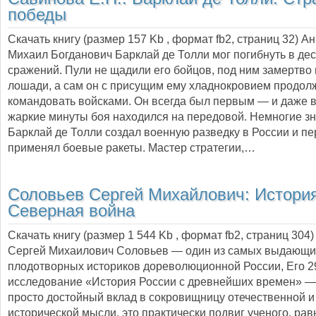
победы
Скачать книгу (размер 157 Kb , формат
fb2
, страниц
32
) А
Михаил Богданович Барклай де Толли мог погибнуть в дес
сражений. Пули не щадили его бойцов, под ним замертво
лошади, а сам он с присущим ему хладнокровием продол
командовать войсками. Он всегда был первым — и даже 
жаркие минуты боя находился на передовой. Немногие зн
Барклай де Толли создал военную разведку в России и п
применял боевые ракеты. Мастер стратегии,…
Соловьев Сергей Михайлович:
История
Северная война
Скачать книгу (размер 1 544 Kb , формат
fb2
, страниц
304
)
Сергей Михаилович Соловьев — один из самых выдающи
плодотворных историков дореволюционной России, Его 2
исследование «История России с древнейших времен» — 
просто достойный вклад в сокровищницу отечественной 
исторической мысли, это практически подвиг ученого, рав