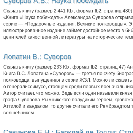
Суворов А.В.:
Наука побеждать
Скачать книгу (размер 2 441 Kb , формат
fb2
, страниц
480
)
«Книга «Наука побеждать» Александра Суворова открыв
серию — «Подарочные издания. Великие полководцы». Эт
иллюстрированное издание займет достойное место в би
ценителей качественной литературы на исторические тем
Лопатин В.:
Суворов
Скачать книгу (размер 233 Kb , формат
fb2
, страниц
47
) А
Книга В.С. Лопатина «Суворов» — третья по счету биогра
полководца, выпущенная в серии ЖЗЛ. Можно ли сказать 
о генералиссимусе, стоящем среди первых военачальник
Автор считает, что можно. Ведь если одни называли князя
графа Суворова-Рымникского полудиким героем, кровож
Аттилой и вандалом, то другие считали его Рембрандтом т
волшебником…
Савинова Е.Н.:
Барклай де Толли: Стр