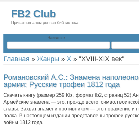
FB2 Club
Приватная электронная библиотека
Название
Главная
»
Жанры
»
X
»
"XVIII-XIX век"
Романовский А.С.:
Знамена наполеоно
армии: Русские трофеи 1812 года
Скачать книгу (размер 259 Kb , формат
fb2
, страниц
52
) А
Армейские знамена — это, прежде всего, символ воинской
славы. Захват знамени противником — это поражение и п
полка. В настоящем издании представлены трофеи русск
войны 1812 года.