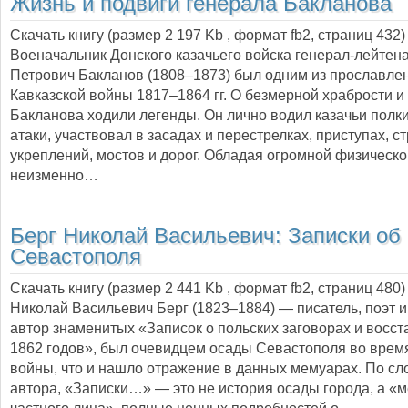
Жизнь и подвиги генерала Бакланова
Скачать книгу (размер 2 197 Kb , формат
fb2
, страниц
432
)
Военачальник Донского казачьего войска генерал-лейтен
Петрович Бакланов (1808–1873) был одним из прославле
Кавказской войны 1817–1864 гг. О безмерной храбрости и
Бакланова ходили легенды. Он лично водил казачьи полки
атаки, участвовал в засадах и перестрелках, приступах, с
укреплений, мостов и дорог. Обладая огромной физическо
неизменно…
Берг Николай Васильевич:
Записки об
Севастополя
Скачать книгу (размер 2 441 Kb , формат
fb2
, страниц
480
)
Николай Васильевич Берг (1823–1884) — писатель, поэт и
автор знаменитых «Записок о польских заговорах и восст
1862 годов», был очевидцем осады Севастополя во врем
войны, что и нашло отражение в данных мемуарах. По сл
автора, «Записки…» — это не история осады города, а «