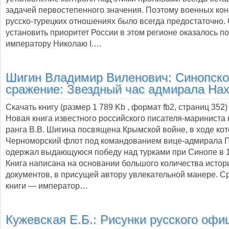
задачей первостепенного значения. Поэтому военных ко
русско-турецких отношениях было всегда предостаточно.
установить приоритет России в этом регионе оказалось по
императору Николаю I.…
Шигин Владимир Виленович:
Синопско
сражение: Звездный час адмирала На
Скачать книгу (размер 1 789 Kb , формат
fb2
, страниц
352
)
Новая книга известного российского писателя-мариниста 
ранга В.В. Шигина посвящена Крымской войне, в ходе ко
Черноморский флот под командованием вице-адмирала 
одержал выдающуюся победу над турками при Синопе в 1
Книга написана на основании большого количества истор
документов, в присущей автору увлекательной манере. С
книги — император…
Кужевская Е.Б.:
Рисунки русского офи