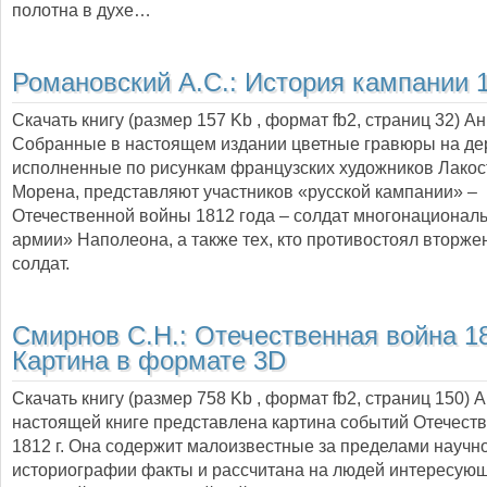
полотна в духе…
Романовский А.С.:
История кампании 1
Скачать книгу (размер 157 Kb , формат
fb2
, страниц
32
) А
Собранные в настоящем издании цветные гравюры на де
исполненные по рисункам французских художников Лакос
Морена, представляют участников «русской кампании» –
Отечественной войны 1812 года – солдат многонационал
армии» Наполеона, а также тех, кто противостоял вторже
солдат.
Смирнов С.Н.:
Отечественная война 18
Картина в формате 3D
Скачать книгу (размер 758 Kb , формат
fb2
, страниц
150
) 
настоящей книге представлена картина событий Отечест
1812 г. Она содержит малоизвестные за пределами научн
историографии факты и рассчитана на людей интересую