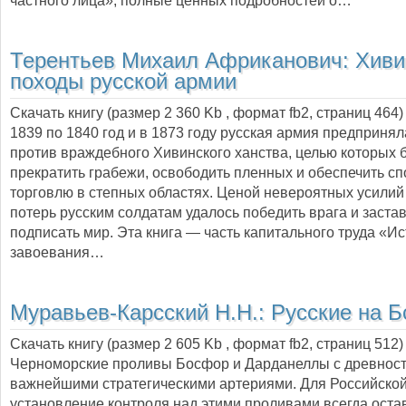
частного лица», полные ценных подробностей о…
Терентьев Михаил Африканович:
Хиви
походы русской армии
Скачать книгу (размер 2 360 Kb , формат
fb2
, страниц
464
1839 по 1840 год и в 1873 году русская армия предприня
против враждебного Хивинского ханства, целью которых 
прекратить грабежи, освободить пленных и обеспечить сп
торговлю в степных областях. Ценой невероятных усилий
потерь русским солдатам удалось победить врага и заста
подписать мир. Эта книга — часть капитального труда «И
завоевания…
Муравьев-Карсский Н.Н.:
Русские на 
Скачать книгу (размер 2 605 Kb , формат
fb2
, страниц
512
)
Черноморские проливы Босфор и Дарданеллы с древност
важнейшими стратегическими артериями. Для Российско
установление контроля над этими проливами всегда оста