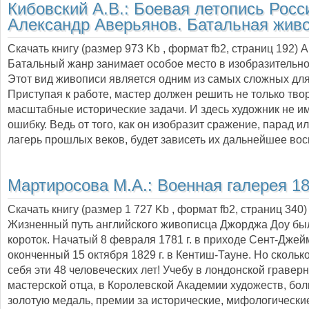
Кибовский А.В.:
Боевая летопись Росс
Александр Аверьянов. Батальная жив
Скачать книгу (размер 973 Kb , формат
fb2
, страниц
192
) 
Батальный жанр занимает особое место в изобразительно
Этот вид живописи является одним из самых сложных для
Приступая к работе, мастер должен решить не только твор
масштабные исторические задачи. И здесь художник не и
ошибку. Ведь от того, как он изобразит сражение, парад 
лагерь прошлых веков, будет зависеть их дальнейшее во
Мартиросова М.А.:
Военная галерея 18
Скачать книгу (размер 1 727 Kb , формат
fb2
, страниц
340
)
Жизненный путь английского живописца Джорджа Доу бы
короток. Начатый 8 февраля 1781 г. в приходе Сент-Джей
оконченный 15 октября 1829 г. в Кентиш-Тауне. Но скольк
себя эти 48 человеческих лет! Учебу в лондонской гравер
мастерской отца, в Королевской Академии художеств, бо
золотую медаль, премии за исторические, мифологическ