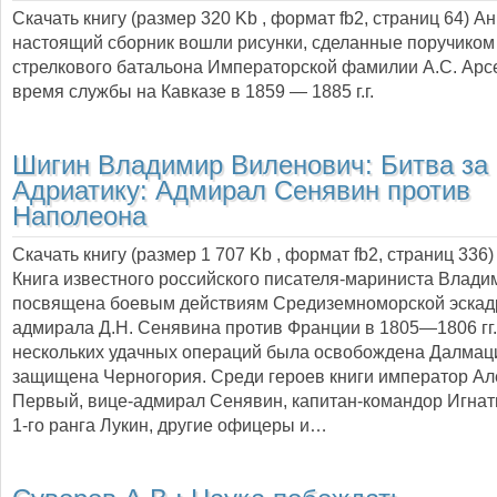
Скачать книгу (размер 320 Kb , формат
fb2
, страниц
64
) А
настоящий сборник вошли рисунки, сделанные поручиком
стрелкового батальона Императорской фамилии А.С. Ар
время службы на Кавказе в 1859 — 1885 г.г.
Шигин Владимир Виленович:
Битва за
Адриатику: Адмирал Сенявин против
Наполеона
Скачать книгу (размер 1 707 Kb , формат
fb2
, страниц
336
)
Книга известного российского писателя-мариниста Влад
посвящена боевым действиям Средиземноморской эскад
адмирала Д.Н. Сенявина против Франции в 1805—1806 гг.
нескольких удачных операций была освобождена Далмац
защищена Черногория. Среди героев книги император Ал
Первый, вице-адмирал Сенявин, капитан-командор Игнат
1-го ранга Лукин, другие офицеры и…