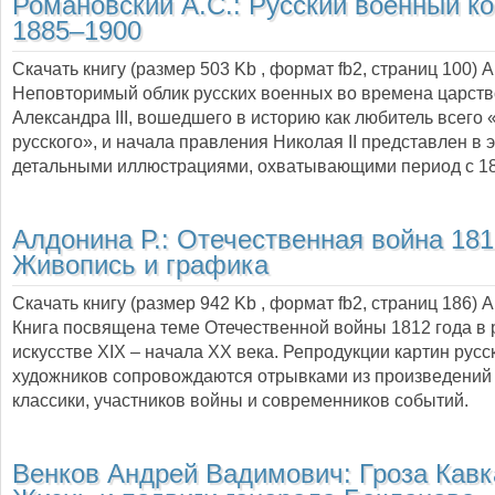
Романовский А.С.:
Русский военный к
1885–1900
Скачать книгу (размер 503 Kb , формат
fb2
, страниц
100
) 
Неповторимый облик русских военных во времена царст
Александра III, вошедшего в историю как любитель всего 
русского», и начала правления Николая II представлен в э
детальными иллюстрациями, охватывающими период с 188
Алдонина Р.:
Отечественная война 181
Живопись и графика
Скачать книгу (размер 942 Kb , формат
fb2
, страниц
186
) 
Книга посвящена теме Отечественной войны 1812 года в 
искусстве XIX – начала XX века. Репродукции картин русс
художников сопровождаются отрывками из произведений
классики, участников войны и современников событий.
Венков Андрей Вадимович:
Гроза Кавк