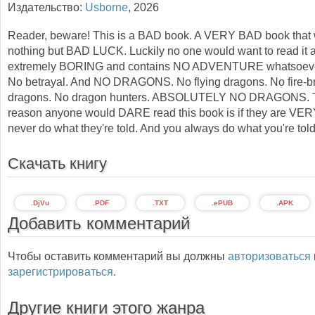
Издательство:
Usborne
,
2026
Reader, beware! This is a BAD book. A VERY BAD book that w
nothing but BAD LUCK. Luckily no one would want to read it as
extremely BORING and contains NO ADVENTURE whatsoeve
No betrayal. And NO DRAGONS. No flying dragons. No fire-b
dragons. No dragon hunters. ABSOLUTELY NO DRAGONS. T
reason anyone would DARE read this book is if they are V
never do what they're told. And you always do what you're tol
Скачать книгу
.DjVu
.PDF
.TXT
.ePUB
.APK
Добавить комментарий
Чтобы оставить комментарий вы должны
авторизоваться
зарегистрироваться
.
Другие книги этого жанра