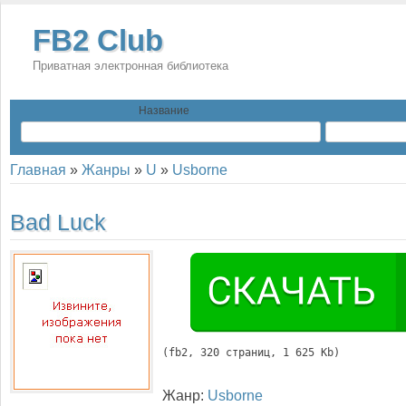
FB2 Club
Приватная электронная библиотека
Название
Главная
»
Жанры
»
U
»
Usborne
Bad Luck
(
fb2
, 
320
 страниц, 1 625 Kb)
Жанр:
Usborne