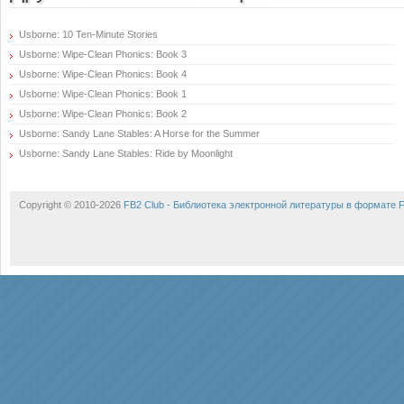
Usborne: 10 Ten-Minute Stories
Usborne: Wipe-Clean Phonics: Book 3
Usborne: Wipe-Clean Phonics: Book 4
Usborne: Wipe-Clean Phonics: Book 1
Usborne: Wipe-Clean Phonics: Book 2
Usborne: Sandy Lane Stables: A Horse for the Summer
Usborne: Sandy Lane Stables: Ride by Moonlight
Copyright © 2010-2026
FB2 Club - Библиотека электронной литературы в формате 