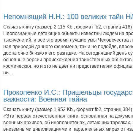
Непомнящий Н.Н.:
100 великих тайн 
Скачать книгу (размер 2 115 Kb , формат
fb2
, страниц
416
)
Неопознанные летающие объекты известны людям на пр
тысячелетий, и все это время лучшие умы Человечества 
над природой данного феномена, так и не подойдя, впроч
достаточно близко к его разгадке. На сегодняшний день с
основные версии происхождения таинственных объектов
космическая, но и это не дает ни представителям официал
ни…
Прокопенко И.С.:
Пришельцы государс
важности: Военная тайна
Скачать книгу (размер 1 952 Kb , формат
fb2
, страниц
384
)
«Эта первая отечественная книга, основанная на докумен
военных архивов, об инопланетянах, летающих тарелках, 
внеземными цивилизациями и параллельных мирах от из