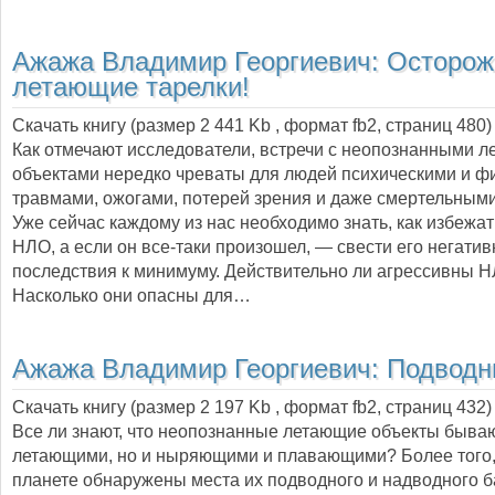
Ажажа Владимир Георгиевич:
Осторож
летающие тарелки!
Скачать книгу (размер 2 441 Kb , формат
fb2
, страниц
480
)
Как отмечают исследователи, встречи с неопознанными 
объектами нередко чреваты для людей психическими и ф
травмами, ожогами, потерей зрения и даже смертельным
Уже сейчас каждому из нас необходимо знать, как избежат
НЛО, а если он все-таки произошел, — свести его негати
последствия к минимуму. Действительно ли агрессивны 
Насколько они опасны для…
Ажажа Владимир Георгиевич:
Подвод
Скачать книгу (размер 2 197 Kb , формат
fb2
, страниц
432
)
Все ли знают, что неопознанные летающие объекты бываю
летающими, но и ныряющими и плавающими? Более того,
планете обнаружены места их подводного и надводного б