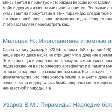
вписывается в принятую историками версию их создания 
майя и другими известными цивилизациями. Реальные а
указывают на присутствие в этих пирамидах следов техно
которые порой превышают возможности даже современно
И это заставляет пересмотреть как…
Мальцев Н.:
Инопланетяне и земные а
Скачать книгу (размер 2 523 Kb , формат
fb2
, страниц
496
наше время даже наука не отрицает, что в древние време
Земля посещали инопланетяне, чему есть многочисленн
подтверждения в исторических артефактах и в памяти мн
этносов и народов с разным цветом кожи. Есть и научные
доказательства, что поверхность земли, а значит, и древн
человечество подвергались бомбардировке сверхмощны
неизвестной природы. На…
Уваров В.М.:
Пирамиды: Наследие бог