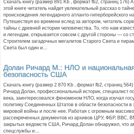
Скачать книгу (размер 891 Kb , формат
fb2
, страниц
176
) 
этой книге читатель найдет увлекательный рассказ о тайн
происхождения легендарного атланто-гиперборейского н
Путешествуя во времени вслед за автором, читатель сорв
тайны с древней истории человечества. То, что нам изве
и легендам, открывается совсем с другой стороны — со с
Строителем загадочных мегалитов Старого Света и пира
Света был один и…
Долан Ричард М.:
НЛО и национальна
безопасность США
Скачать книгу (размер 2 870 Kb , формат
fb2
, страниц
564
)
Ричард Долан, профессиональный историк, специалист п
века, заинтересовался феноменом НЛО, когда изучал го
политику Соединенных Штатов в области безопасности в 
мировой войны и после нее. Работая с огромным массив
рассекреченных документов из архивов ЦРУ, ФБР, ВВС, В
закрытых ведомств США, Ричард Долан обнаружил, что а
спецслужбы и…