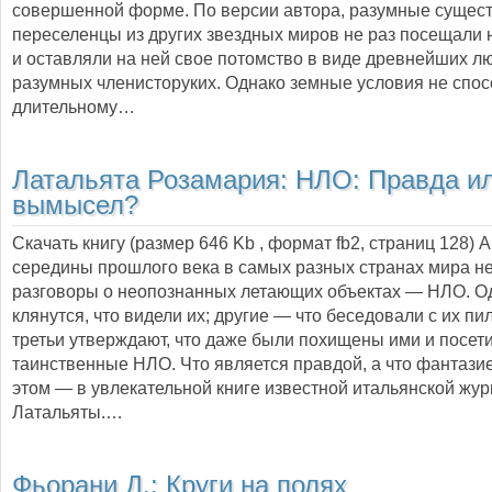
совершенной форме. По версии автора, разумные сущес
переселенцы из других звездных миров не раз посещали 
и оставляли на ней свое потомство в виде древнейших л
разумных членисторуких. Однако земные условия не спо
длительному…
Латальята Розамария:
НЛО: Правда и
вымысел?
Скачать книгу (размер 646 Kb , формат
fb2
, страниц
128
) 
середины прошлого века в самых разных странах мира н
разговоры о неопознанных летающих объектах — НЛО. О
клянутся, что видели их; другие — что беседовали с их пи
третьи утверждают, что даже были похищены ими и посети
таинственные НЛО. Что является правдой, а что фантази
этом — в увлекательной книге известной итальянской жур
Латальяты.…
Фьорани Д.:
Круги на полях