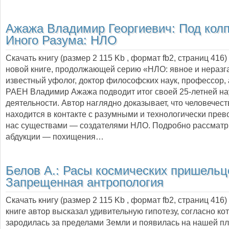
Ажажа Владимир Георгиевич:
Под кол
Иного Разума: НЛО
Скачать книгу (размер 2 115 Kb , формат
fb2
, страниц
416
)
новой книге, продолжающей серию «НЛО: явное и неразг
известный уфолог, доктор философских наук, профессор,
РАЕН Владимир Ажажа подводит итог своей 25-летней на
деятельности. Автор наглядно доказывает, что человечес
находится в контакте с разумными и технологически пре
нас существами — создателями НЛО. Подробно рассмат
абдукции — похищения…
Белов А.:
Расы космических пришельц
Запрещенная антропология
Скачать книгу (размер 2 115 Kb , формат
fb2
, страниц
416
)
книге автор высказал удивительную гипотезу, согласно ко
зародилась за пределами Земли и появилась на нашей пл