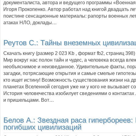
документалиста, автора и ведущего программы «Военная
Игоря Прокопенко. Автор работал над книгой двадцать лет
поистине сенсационные материалы: рапорты военных лет
атаках НЛО, доклады…
Реутов С.:
Тайны внеземных цивилиза
Скачать книгу (размер 2 023 Kb , формат
fb2
, страниц
398
)
Мир вокруг нас полон тайн и чудес, а человека всегда вле
необъяснимое и неизведанное. Удивительные факты, пор
загадки, потрясающие открытия и самые смелые гипотезы
кто ищет истину! Возможность существования жизни на др
планетах Вселенной сегодня уже ни у кого не вызывает с
История человечества изобилует сведениями о контактах
и пришельцами. Вот…
Белов А.:
Звездная раса гипербореев:
погибших цивилизаций