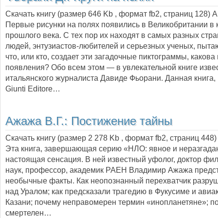
Скачать книгу (размер 646 Kb , формат
fb2
, страниц
128
) 
Первые рисунки на полях появились в Великобритании в 
прошлого века. С тех пор их находят в самых разных стра
людей, энтузиастов-любителей и серьезных ученых, пытаю
что, или кто, создает эти загадочные пиктограммы, какова
появления? Обо всем этом — в увлекательной книге изве
итальянского журналиста Давиде Фьорани. Данная книга,
Giunti Editore…
Ажажа В.Г.:
Постижение тайны
Скачать книгу (размер 2 278 Kb , формат
fb2
, страниц
448
)
Эта книга, завершающая серию «НЛО: явное и неразгад
настоящая сенсация. В ней известный уфолог, доктор фи
наук, профессор, академик РАЕН Владимир Ажажа предс
необычные факты. Как неопознанный перехватчик разру
над Уралом; как предсказали трагедию в Фукусиме и авиа
Казани; почему неправомерен термин «инопланетяне»; п
смертелен…