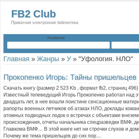
FB2 Club
Приватная электронная библиотека
Название
Главная
»
Жанры
»
У
»
"Уфология. НЛО"
Прокопенко Игорь:
Тайны пришельцев
Скачать книгу (размер 2 523 Kb , формат
fb2
, страниц
496
)
Известный телеведущий Игорь Прокопенко работал над э
двадцать лет, в нее вошли поистине сенсационные матер
рапорты военных летчиков об атаках НЛО, доклады кома
атомных подводных лодок о встречах с объектами внезем
происхождения, отчеты начальника спецразведки ВМФ, д
Главкома ВМФ… В этой книге нет ни строчки слухов и до
Почему же тема пришельцев до сих пор…