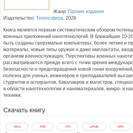
Жанр:
Прочие издания
Издательство:
Техносфера
,
2026
Книга является первым систематическим обзором потен
военных приложений нанотехнологий. В ближайшие 10-20
быть созданы сверхмалые компьютеры, более легкие и п
материалы, новые типы оружия и даже имплантаты, вво
организм военнослужащих. Перспективы военных наноте
рассматриваются прежде всего с точки зрения междунар
безопасности и предотвращения новой гонки вооружени
полезна для ученых, инженеров и преподавателей высше
студентов и аспирантов, бакалавров и магистров, специ
в области нанотехнологии и наноматериалов, микро- и н
техники.
Скачать книгу
.DjVu
.PDF
.TXT
.ePUB
.APK