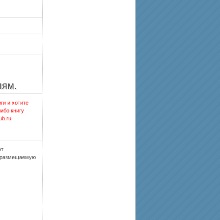
лям.
ги и хотите
либо книгу
ub.ru
ет
, размещаемую