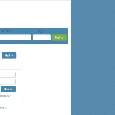
льство
Год
 пароль?