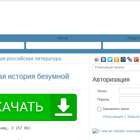
Автор
Издате
я российская литература
ая история безумной
Авторизация
Логин:
Пароль:
Запомнить меня
Регистрация
|
Забыли
аниц, 3 257 Kb)