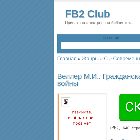
FB2 Club
Приватная электронная библиотека
Название
Главная
»
Жанры
»
С
»
Современна
Веллер М.И.:
Гражданск
войны
(
fb2
, 
640
 стр