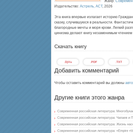
Жанр:
Современ
Издательство:
Астрель, АСТ
,
2026
Эта книга впервые излагает историю Граждан
сказку, случившуюся в реальности. Фантасти
благородные мечты и моря крови. Легкий разг
цинизма делают книгу незаменимым чтением д
Скачать книгу
.DjVu
.PDF
.TXT
Добавить комментарий
Чтобы оставить комментарий вы должны
авто
Другие книги этого жанра
Современная российская литература: Многобукаф
Современная российская литература: Чапаев и 
Современная российская литература: Жизнь на
Современная российская литература: «Empire «