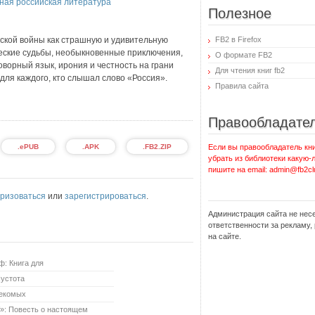
ная российская литература
Полезное
ской войны как страшную и удивительную
FB2 в Firefox
ческие судьбы, необыкновенные приключения,
О формате FB2
оворный язык, ирония и честность на грани
Для чтения книг fb2
ля каждого, кто слышал слово «Россия».
Правила сайта
Правообладате
.ePUB
.APK
.FB2.ZIP
Если вы правообладатель кни
убрать из библиотеки какую-
пишите на email: admin@fb2cl
ризоваться
или
зарегистрироваться
.
Администрация сайта не нес
ответственности за рекламу
на сайте.
: Книга для
Пустота
секомых
V»: Повесть о настоящем