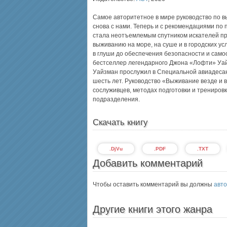
Самое авторитетное в мире руководство по в
снова с нами. Теперь и с рекомендациями по 
стала неотъемлемым спутником искателей при
выживанию на море, на суше и в городских ус
в глуши до обеспечения безопасности и сам
бестселлер легендарного Джона «Лофти» Уа
Уайзман прослужил в Специальной авиадесан
шесть лет. Руководство «Выживание везде и в
сослуживцев, методах подготовки и тренировк
подразделения.
Скачать книгу
.DjVu
.PDF
.TXT
Добавить комментарий
Чтобы оставить комментарий вы должны
авто
Другие книги этого жанра