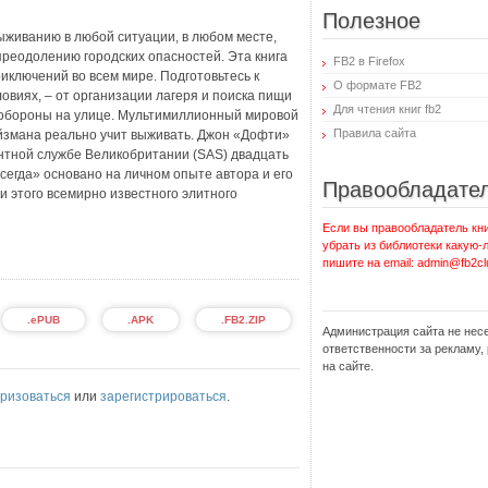
Полезное
ыживанию в любой ситуации, в любом месте,
преодолению городских опасностей. Эта книга
FB2 в Firefox
ключений во всем мире. Подготовьтесь к
О формате FB2
ловиях, – от организации лагеря и поиска пищи
Для чтения книг fb2
ообороны на улице. Мультимиллионный мировой
Правила сайта
йзмана реально учит выживать. Джон «Дофти»
тной службе Великобритании (SAS) двадцать
сегда» основано на личном опыте автора и его
Правообладате
и этого всемирно известного элитного
Если вы правообладатель кни
убрать из библиотеки какую-
пишите на email: admin@fb2cl
.ePUB
.APK
.FB2.ZIP
Администрация сайта не нес
ответственности за рекламу
на сайте.
ризоваться
или
зарегистрироваться
.