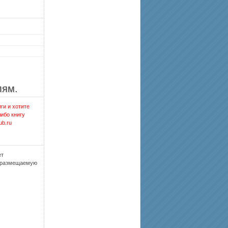
лям.
ги и хотите
либо книгу
ub.ru
ет
, размещаемую