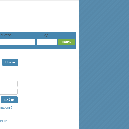
льство
Год
 пароль?