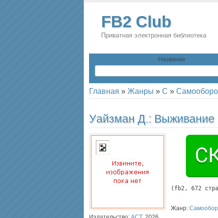
FB2 Club
Приватная электронная библиотека
Название
Главная
»
Жанры
»
С
»
Самооборо
Уайзман Д.:
Выживание в
(
fb2
, 
672
 стр
Жанр:
Самообор
Издательство:
АСТ
,
2026