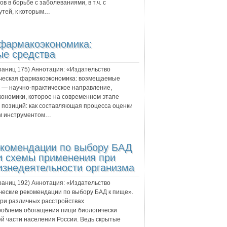
 в борьбе с заболеваниями, в т.ч. с
утей, к которым…
 фармакоэкономика:
е средства
траниц
175
) Аннотация:
«Издательство
ическая фармакоэкономика: возмещаемые
 — научно-практическое направление,
кономики, которое на современном этапе
 позиций: как составляющая процесса оценки
ым инструментом…
екомендации по выбору БАД
и схемы применения при
изнедеятельности организма
траниц
192
) Аннотация:
«Издательство
ческие рекомендации по выбору БАД к пище».
при различных расстройствах
роблема обогащения пищи биологически
й части населения России. Ведь скрытые