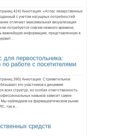
 страниц
424
) Аннотация:
«Атлас лекарственных
озданный с учетом насущных потребностей
ание отличает максимальная визуализация
лю потребуется совсем немного времени,
ить важнейшую информацию, представленную в
одержит…
с для первостольника:
 по работе с посетителями
 страниц
390
) Аннотация:
Стремительное
язывает его участников к динамике
я всех структур, но особая ответственность
профессиональных навыков зависит самое
в. Мы наблюдаем на фармацевтическом рынке
ЛС, так и…
рственных средств