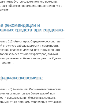
лю потребуется совсем немного времени,
ить важнейшую информацию, представленную в
одержит…
ие рекомендации и
енных средств при сердечно-
траниц
112
) Аннотация:
Сердечно-сосудистые
й структуре заболеваемости и смертности.
еваний является длительная (пожизненная)
орой зависит от многих факторов, включая
дивидуальные особенности пациентов. Одним
отерапии…
 фармакоэкономика:
траниц
70
) Аннотация:
Фармакоэкономическая
анении становится все более важной при
сти использования бюджетных средств.
применяться органами управления субъектов