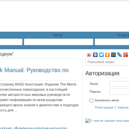
Автор
Издате
едиум"
k Manual: Руководство по
Авторизация
Логин:
, страниц
4640
) Аннотация:
Издание The Merck
ногочисленные переиздания, в настоящий
Пароль:
олее авторитетных мировых руководств по
держит информацию по всем разделам
Запомнить меня
ующего врача знания о диагностике и подходах
Регистрация
|
Забыли
ность для…
атия фармацевтического