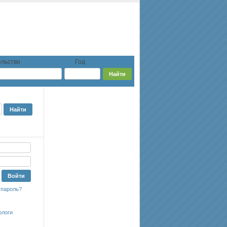
льство
Год
 пароль?