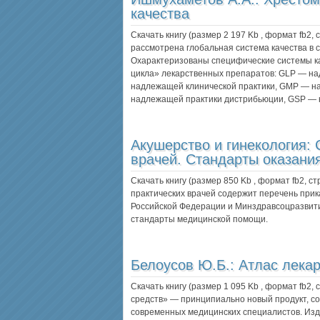
качества
Скачать книгу (размер 2 197 Kb , формат
fb2
,
рассмотрена глобальная система качества в
Охарактеризованы специфические системы ка
цикла» лекарственных препаратов: GLP — н
надлежащей клинической практики, GMP — н
надлежащей практики дистрибьюции, GSP —
Акушерство и гинекология: 
врачей. Стандарты оказани
Скачать книгу (размер 850 Kb , формат
fb2
, с
практических врачей содержит перечень при
Российской Федерации и Минздравсоцразвит
стандарты медицинской помощи.
Белоусов Ю.Б.:
Атлас лекар
Скачать книгу (размер 1 095 Kb , формат
fb2
,
средств» — принципиально новый продукт, с
современных медицинских специалистов. Изд