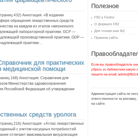
Полезное
 страниц
432
) Аннотация:
«В издании
FB2 в Firefox
 сфере обращения лекарственных средств.
О формате FB2
чества на каждом из этапов «жизненного
Для чтения книг fb2
адлежащей лабораторной практики, GCP —
адлежащей производственной практики, GDP —
Правила сайта
 надлежащей практики…
Правообладате
Справочник для практических
Если вы правообладатель кни
я медицинской помощи
убрать из библиотеки какую-
пишите на email: admin@fb2cl
траниц
168
) Аннотация:
Справочник для
казов Министерства здравоохранения
ия Российской Федерации об утверждении
Администрация сайта не нес
ответственности за рекламу
на сайте.
ственных средств уролога
 страниц
216
) Аннотация:
«Атлас лекарственных
озданный с учетом насущных потребностей
ание отличает максимальная визуализация