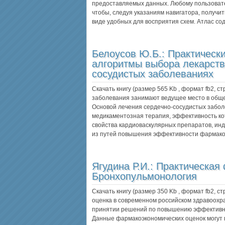
предоставляемых данных. Любому пользовате
чтобы, следуя указаниям навигатора, получ
виде удобных для восприятия схем. Атлас с
Белоусов Ю.Б.:
Практическ
алгоритмы выбора лекарств
сосудистых заболеваниях
Скачать книгу (размер 565 Kb , формат
fb2
, с
заболевания занимают ведущее место в обще
Основой лечения сердечно-сосудистых забол
медикаментозная терапия, эффективность кот
свойства кардиоваскулярных препаратов, ин
из путей повышения эффективности фармак
Ягудина Р.И.:
Практическая
Бронхопульмонология
Скачать книгу (размер 350 Kb , формат
fb2
, с
оценка в современном российском здравоохр
принятии решений по повышению эффективно
Данные фармакоэкономических оценок могут 