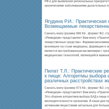
РФ и для выявления региональных приоритетов
хроническими заболеваниями дыхательных п
Ягудина Р.И.:
Практическая
Возмещаемые лекарственны
Скачать книгу (размер 886 Kb , формат
fb2
, с
«Ремедиум» представляет Вам книгу «Практ
лекарственные средства». Фармакоэкономика
возникшее на стыке медицины, фармации и э
является востребованным как минимум с трех
медицинских технологий, являющейся важн
Пилат Т.Л.:
Практические р
к пище: Алгоритмы выбора 
различных расстройствах ж
Скачать книгу (размер 973 Kb , формат
fb2
, с
«Ремедиум» представляет Вам книгу «Практи
Это сборник алгоритмов выбора БАД к пище 
жизнедеятельности организма. В наши дни п
активными веществами актуальна для больше