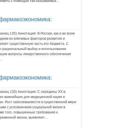
выявить с помощью так называемых…
 фармакоэкономика:
траниц
135
) Аннотация:
В России, как и во всем
дним из ключевых факторов развития и
вляет существенную часть его бюджета. С
о рациональный выбор и использование
йшие вопросы лекарственного обеспечения
.…
 фармакоэкономика:
траниц
130
) Аннотация:
С середины XX в.
из важнейших для медицинской науки и
ан. Рост заболеваемости в существенной мере
ыми с усложнением социальной жизни в
оме того, повышенные требования к
временной жизни, выявляют…