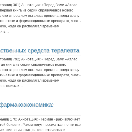
 страниц
361
) Аннотация:
«Перед Вами «Атлас
первая книга из серии справочников нового
леко в прошлом остались времена, когда врачу
кинетике и фармакодинамике препарата, знать
нию, когда он располагал временем
ия в…
ственных средств терапевта
 страниц
792
) Аннотация:
«Перед Вами «Атлас
ая книга из серии справочников нового
леко в прошлом остались времена, когда врачу
кинетике и фармакодинамике препарата, знать
нию, когда он располагал временем
я в поисках…
 фармакоэкономика:
траниц
170
) Аннотация:
«Термин «рак» включает
тей болезни. Раком могут поражаться почти все
ие этиологических, патогенетических и