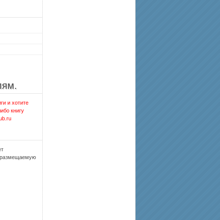
лям.
ги и хотите
либо книгу
ub.ru
ет
, размещаемую