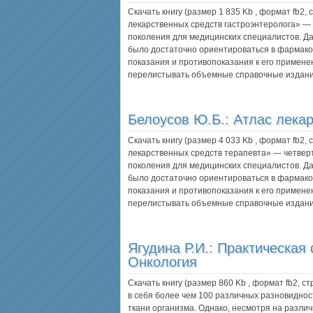
Скачать книгу (размер 1 835 Kb , формат
fb2
,
лекарственных средств гастроэнтеролога» — 
поколения для медицинских специалистов. Да
было достаточно ориентироваться в фармако
показания и противопоказания к его примене
перелистывать объемные справочные издан
Белоусов Ю.Б.:
Атлас лекар
Скачать книгу (размер 4 033 Kb , формат
fb2
,
лекарственных средств терапевта» — четверт
поколения для медицинских специалистов. Да
было достаточно ориентироваться в фармако
показания и противопоказания к его примене
перелистывать объемные справочные издани
Ягудина Р.И.:
Практическая
Онкология
Скачать книгу (размер 860 Kb , формат
fb2
, с
в себя более чем 100 различных разновиднос
ткани организма. Однако, несмотря на различ