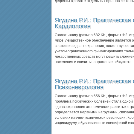
дефекты в работе отдельных органов легко 
Ягудина Р.И.:
Практическая
Кардиология
Скачать книгу (размер 682 Kb , формат
fb2
, с
мире, лекарственное обеспечение является о
состояния здравоохранения, поскольку соста
учетом ограниченного финансирования тольк
лекарственных средств могут решить сложне
населения и снизить напряжение в бюджете
Ягудина Р.И.:
Практическая
Психоневрология
Скачать книгу (размер 656 Kb , формат
fb2
, с
проблема психических болезней стала одной 
здравоохранения экономически развитых стр
определяется нервными нагрузками, связанн
условиях научно-технической революции. Кр
индивидууму, обусловленные спецификой со