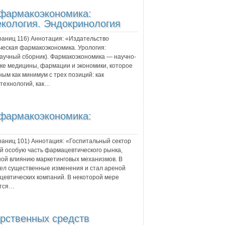
 фармакоэкономика:
екология. Эндокринология
траниц
116
) Аннотация:
«Издательство
ческая фармакоэкономика. Урология:
научный сборник). Фармакоэкономика — научно-
ке медицины, фармации и экономики, которое
ым как минимум с трех позиций: как
технологий, как…
 фармакоэкономика:
траниц
101
) Аннотация:
«Госпитальный сектор
й особую часть фармацевтического рынка,
ой влиянию маркетинговых механизмов. В
ел существенные изменения и стал ареной
цевтических компаний. В некоторой мере
ются…
арственных средств