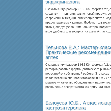
эндокринолога
Скачать книгу (размер 2 156 Kb , формат
fb2
,
средств» — принципиально новый продукт, с
современных медицинских специалистов. Изд
предоставляемых данных. Любому пользовате
чтобы, следуя указаниям навигатора, получ
виде удобных для восприятия схем. Атлас с
Тельнова Е.А.:
Мастер-клас
Практические рекомендации
аптек
Скачать книгу (размер 1 982 Kb , формат
fb2
,
реформирование фармацевтического рынка об
перестройки собственной работы. Это касаетс
возлагается на специалистов аптеки. От их 
главное — качество обслуживания пациенто
расширение ассортимента как оригинальных 
Белоусов Ю.Б.:
Атлас лека
гастроэнтеролога