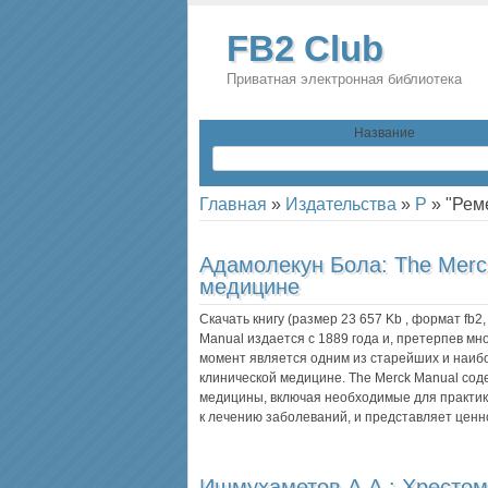
FB2 Club
Приватная электронная библиотека
Название
Главная
»
Издательства
»
Р
»
"Рем
Адамолекун Бола:
The Merc
медицине
Скачать книгу (размер 23 657 Kb , формат
fb2
Manual издается с 1889 года и, претерпев м
момент является одним из старейших и наиб
клинической медицине. The Merck Manual со
медицины, включая необходимые для практик
к лечению заболеваний, и представляет цен
Ишмухаметов А.А.:
Хрестом