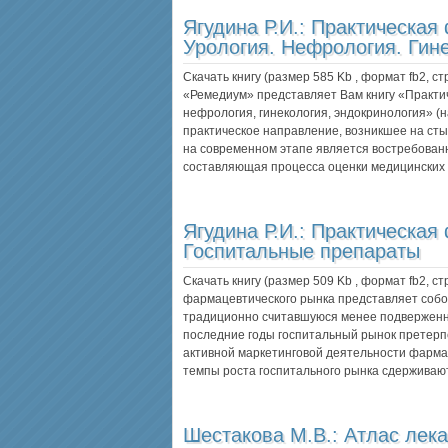
Ягудина Р.И.:
Практическая
Урология. Нефрология. Гин
Скачать книгу (размер 585 Kb , формат
fb2
, с
«Ремедиум» представляет Вам книгу «Практи
нефрология, гинекология, эндокринология» (
практическое направление, возникшее на сты
на современном этапе является востребованн
составляющая процесса оценки медицинских 
Ягудина Р.И.:
Практическая
Госпитальные препараты
Скачать книгу (размер 509 Kb , формат
fb2
, с
фармацевтического рынка представляет собо
традиционно считавшуюся менее подверженн
последние годы госпитальный рынок претерп
активной маркетинговой деятельности фарма
темпы роста госпитального рынка сдержива
Шестакова М.В.:
Атлас лек