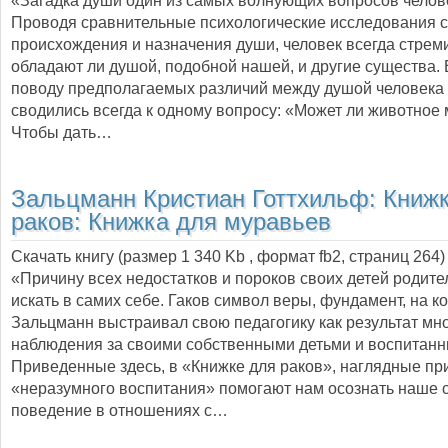
«Загадка души один из самых волнующих вопросов челов
Проводя сравнительные психологические исследования с
происхождения и назначения души, человек всегда стреми
обладают ли душой, подобной нашей, и другие существа. 
поводу предполагаемых различий между душой человека
сводились всегда к одному вопросу: «Может ли животное
Чтобы дать…
Зальцманн Кристиан Готтхильф:
Книжк
раков: Книжка для муравьев
Скачать книгу (размер 1 340 Kb , формат
fb2
, страниц
264
)
«Причину всех недостатков и пороков своих детей родит
искать в самих себе. Гаков символ веры, фундамент, на к
Зальцманн выстраивал свою педагогику как результат мн
наблюдения за своими собственными детьми и воспитанн
Приведенные здесь, в «Книжке для раков», наглядные п
«неразумного воспитания» помогают нам осознать наше 
поведение в отношениях с…