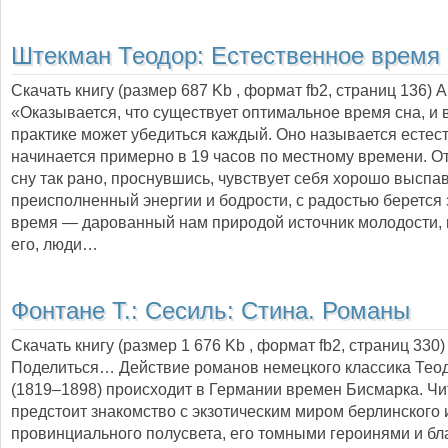
Штекман Теодор:
Естественное время
Скачать книгу (размер 687 Kb , формат
fb2
, страниц
136
) 
«Оказывается, что существует оптимальное время сна, и 
практике может убедиться каждый. Оно называется естес
начинается примерно в 19 часов по местному времени. О
сну так рано, проснувшись, чувствует себя хорошо выспа
преисполненный энергии и бодрости, с радостью берется з
время — дарованный нам природой источник молодости, 
его, люди…
Фонтане Т.:
Сесиль: Стина. Романы
Скачать книгу (размер 1 676 Kb , формат
fb2
, страниц
330
)
Поделиться… Действие романов немецкого классика Тео
(1819–1898) происходит в Германии времен Бисмарка. Ч
предстоит знакомство с экзотическим миром берлинского 
провинциального полусвета, его томными героинями и б