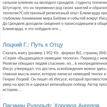
сильное влияние на молодого Цюнделя, студента техниче
Штутгарте, что он переменил род своих занятий и обратил
теологии?Собственный религиозный опыт Блюмгарда прив
глубокому пониманию мира Библии и событий вокруг Иису
До Цюнделя доходили сведения о происходившем в общ
Блюмгарда, и это побудило его…
Лоцкий Г.:
Путь к Отцу
Скачать книгу (размер 1 952 Kb , формат
fb2
, страниц
384
)
«Серия «Выдающиеся немецкие теологи». Перевод с нем
Религии обещают людям спасение, но... в неопределенно
Иисус утверждал, что достичь освобождения можно здесь 
главная мысль книги, которую написал немецкий теолог 
Генрих Лоцкий. Он пишет об Иисусе, который противостоя
умер на кресте и одержал величайшую победу. Автор про
историю…
Пасииан Рудольф:
Хоровод Ангелов