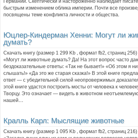
Германии. Скептически и настороженно наблюдает писате
быстрым изменением облика империи. Почти все произв
посвящены теме конфликта личности и общества.
Юцлер-Киндерман Хенни:
Могут ли жи
думать?
Скачать книгу (размер 1 299 Kb , формат
fb2
, страниц
256
)
«Могут ли животные думать? Да! На этот вопрос часто да
бездоказательные ответы: «Так не бывает!» «Об этом я ни
слышать!» «Да это же старая сказка!» В этой книге предла
ответ — с убедительной силой неопровержимых доказател
этой книге удастся построить мосты от человека к человек
Творцу. Это означает — видеть в животном неотъемлемую
нашей…
Кралль Карл:
Мыслящие животные
Скачать книгу (размер 1 095 Kb , формат
fb2
, страниц
216
)