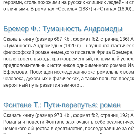
героями, столь похожими на русских «лишних людей» и ст
отличными. В романах «Сесиль» (1887) и «Стина» (1890)
Бремер Ф.:
Туманность Андромеды
Скачать книгу (размер 687 Kb , формат
fb2
, страниц
136
) 
«Туманность Андромеды» (1920 г.) – научно-фантастическ
философский роман немецкого писателя Фрица Бремера
после своего выхода кратковременный, но шумный успех.
предположительных источников одноименного романа И
Ефремова. Посвящен исследованию экстремальных воз
человека, духовных и физических, а также попытке предс
вероятный путь развития земного…
Фонтане Т.:
Пути-перепутья: роман
Скачать книгу (размер 973 Kb , формат
fb2
, страниц
192
) 
Романы и повести Фонтане заключают в себе реалистиче
немецкого общества в десятилетия, последовавшие за о