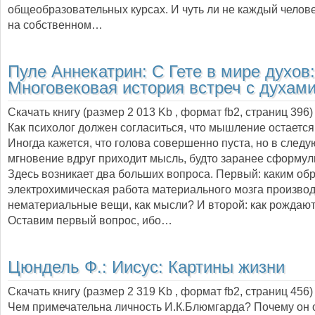
общеобразовательных курсах. И чуть ли не каждый челов
на собственном…
Пуле Аннекатрин:
С Гете в мире духов:
Многовековая история встреч с духам
Скачать книгу (размер 2 013 Kb , формат
fb2
, страниц
396
)
Как психолог должен согласиться, что мышление остается
Иногда кажется, что голова совершенно пуста, но в след
мгновение вдруг приходит мысль, будто заранее сформу
Здесь возникает два больших вопроса. Первый: каким об
электрохимическая работа материального мозга производ
нематериальные вещи, как мысли? И второй: как рождаю
Оставим первый вопрос, ибо…
Цюндель Ф.:
Иисус: Картины жизни
Скачать книгу (размер 2 319 Kb , формат
fb2
, страниц
456
)
Чем примечательна личность И.К.Блюмгарда? Почему он 