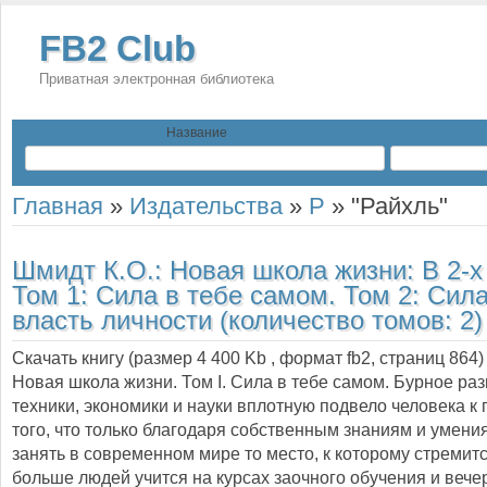
FB2 Club
Приватная электронная библиотека
Название
Главная
»
Издательства
»
Р
»
"Райхль"
Шмидт К.О.:
Новая школа жизни: В 2-х
Том 1: Сила в тебе самом. Том 2: Сила
власть личности (количество томов: 2)
Скачать книгу (размер 4 400 Kb , формат
fb2
, страниц
864
)
Новая школа жизни. Том I. Сила в тебе самом. Бурное ра
техники, экономики и науки вплотную подвело человека 
того, что только благодаря собственным знаниям и умени
занять в современном мире то место, к которому стремитс
больше людей учится на курсах заочного обучения и вече