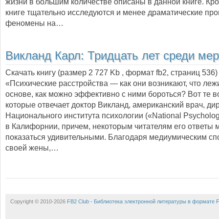
жизни в большим количестве описаны в данной книге. Кро
книге тщательно исследуются и менее драматические пр
феномены на…
Викланд Карл:
Тридцать лет среди ме
Скачать книгу (размер 2 727 Kb , формат
fb2
, страниц
536
)
«Психические расстройства — как они возникают, что лежи
основе, как можно эффективно с ними бороться? Вот те в
которые отвечает доктор Викланд, американский врач, ди
Национального института психологии («National Psychologic
в Калифорнии, причем, некоторым читателям его ответы 
показаться удивительными. Благодаря медиумическим сп
своей жены,…
Copyright © 2010-2026
FB2 Club - Библиотека электронной литературы в формате 