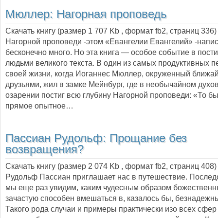
Мюллер:
Нагорная проповедь
Скачать книгу (размер 1 707 Kb , формат
fb2
, страниц
336
Нагорной проповеди -этом «Евангелии Евангелий» -напи
бесконечно много. Но эта книга — особое событие в пост
людьми великого текста. В один из самых продуктивных 
своей жизни, когда Иоганнес Мюллер, окруженный ближ
друзьями, жил в замке Мейнбург, где в необычайном духо
озарении постиг всю глубину Нагорной проповеди: «То б
прямое опытное…
Пассиан Рудольф:
Прощание без
возвращения?
Скачать книгу (размер 2 074 Kb , формат
fb2
, страниц
408
)
Рудольф Пассиан приглашает нас в путешествие. Последо
мы еще раз увидим, каким чудесным образом божествен
зачастую способен вмешаться в, казалось бы, безнадежн
Такого рода случаи и примеры практически изо всех сфер