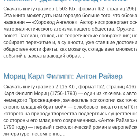
Скачать книгу (размер 1 503 Kb , формат
fb2
, страниц
296
)
Эта книга может дать нам гораздо больше того, что обозн
названии — «Хоровод Ангелов». Автор ниспровергает ос
материалистического атеизма нашего общества. Оружие,
воюет Пассиан, отнюдь не теоретические соображения; не
собирает пережитые и, в сущности, уже ставшие достоян
общественности факты, как мозаику, складывает множест
событий в захватывающий образ…
Мориц Карл Филипп:
Антон Райзер
Скачать книгу (размер 2 115 Kb , формат
fb2
, страниц
416
)
Карл Филипп Мориц (1756-1793) — один из ключевых авт
немецкого Просвещения, зачинатель психологии как точно
словно младший брат мой» — с любовью писал о нем Гёте
которого на природу творчества подверглись существен
со стороны его младшего современника. «Антон Райзер» 
1790 году) — первый психологический роман в европейск
литературе, несомненно,…