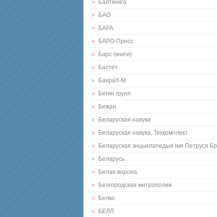
Балткнига
БАО
БАРА
БАРО-Пресс
Барс (книги)
Бастет
БахраХ-М
Бегин групп
Бежан
Беларуская навука
Беларуская навука, Техкомплект
Беларуская энцыклапедыя iмя Петруся Бр
Беларусь
Белая ворона
Белгородская митрополия
Белко
БЕЛЛ