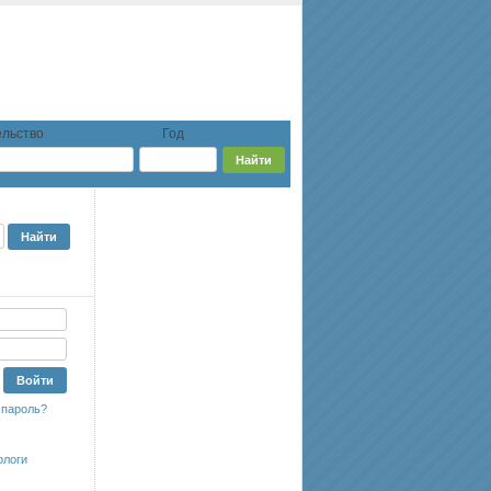
льство
Год
 пароль?