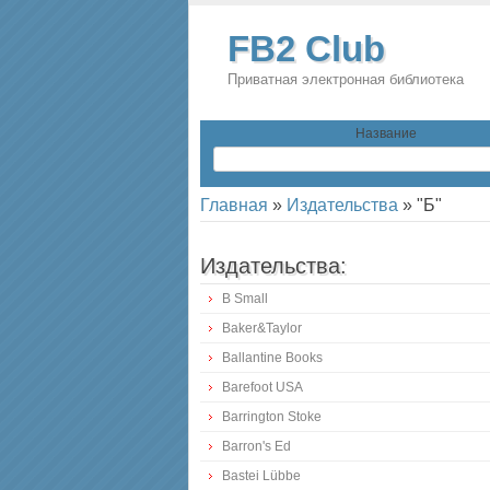
FB2 Club
Приватная электронная библиотека
Название
Главная
»
Издательства
»
"Б"
Издательства:
B Small
Baker&Taylor
Ballantine Books
Barefoot USA
Barrington Stoke
Barron's Ed
Bastei Lübbe