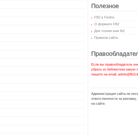
Полезное
FB2 в Firefox
О формате FB2
Для чтения книг fb2
Правила сайта
Правообладате
Если вы правообладатель кни
убрать из библиотеки какую-
пишите на email: admin@fb2cl
Администрация сайта не нес
ответственности за рекламу
на сайте.