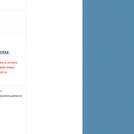
лям.
ги и хотите
либо книгу
ub.ru
ет
, размещаемую