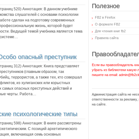
Полезное
 страниц
520
) Аннотация:
В данном учебнике
комства слушателей с основами психологии
FB2 в Firefox
работе сделан на подготовку современных
О формате FB2
 профессиональную жизнь, которой будет
ости. Ведущей темой учебника является тема
Для чтения книг fb2
 системе…
Правила сайта
Правообладате
Особо опасный преступник
Если вы правообладатель кни
 страниц
312
) Аннотация:
Книга представляет
убрать из библиотеки какую-
реступников (главным образом, так
пишите на email: admin@fb2cl
ийц, террористов, а также тех, кто совершал
фликтов, из хулиганских или корыстных
 самых опасных преступных действий и
ные черты. Работа…
Администрация сайта не нес
ответственности за рекламу
на сайте.
ские психологические типы
 страниц
598
) Аннотация:
В книге рассмотрены
архетипическим. С позиций архетипического
кация, включающая семь основных