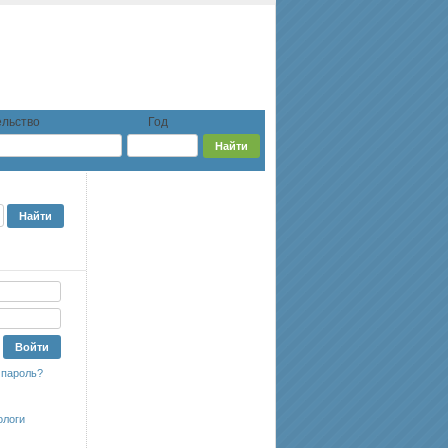
льство
Год
 пароль?