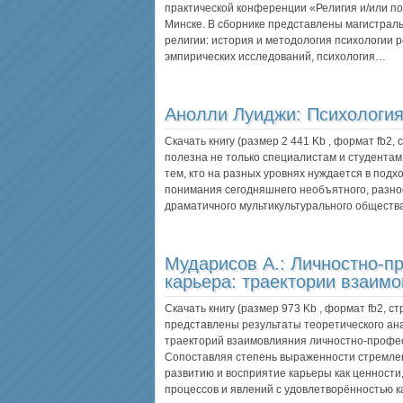
практической конференции «Религия и/или по
Минске. В сборнике представлены магистрал
религии: история и методология психологии 
эмпирических исследований, психология…
Анолли Луиджи:
Психология
Скачать книгу (размер 2 441 Kb , формат
fb2
,
полезна не только специалистам и студентам,
тем, кто на разных уровнях нуждается в под
понимания сегодняшнего необъятного, разно
драматичного мультикультурального общества
Мударисов А.:
Личностно-п
карьера: траектории взаим
Скачать книгу (размер 973 Kb , формат
fb2
, с
представлены результаты теоретического ан
траекторий взаимовлияния личностно-профес
Сопоставляя степень выраженности стремле
развитию и восприятие карьеры как ценности
процессов и явлений с удовлетворённостью 