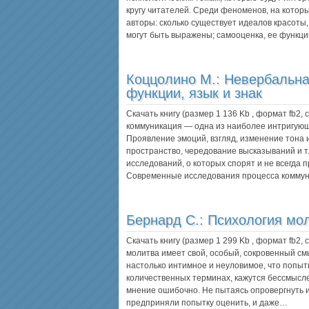
кругу читателей. Среди феноменов, на кото
авторы: сколько существует идеалов красоты,
могут быть выражены; самооценка, ее функци
Коццолино М.:
Невербальна
функции, язык и знак
Скачать книгу (размер 1 136 Kb , формат
fb2
,
коммуникация — одна из наиболее интригующ
Проявление эмоций, взгляд, изменение тона 
пространство, чередование высказываний и т
исследований, о которых спорят и не всегда
Современные исследования процесса комму
Бернард С.:
Психология мо
Скачать книгу (размер 1 299 Kb , формат
fb2
,
молитва имеет свой, особый, сокровенный см
настолько интимное и неуловимое, что попытк
количественных терминах, кажутся бессмысле
мнение ошибочно. Не пытаясь опровергнуть 
предприняли попытку оценить, и даже…