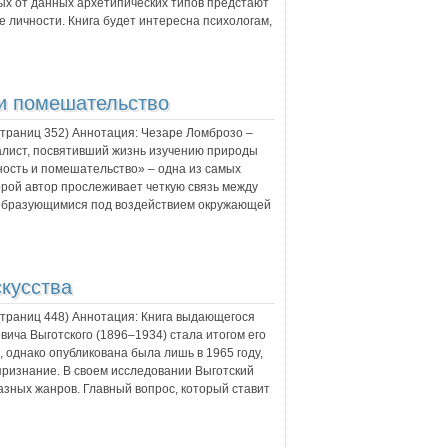
ных от данных архетипических типов предстают
 личности. Книга будет интересна психологам,
 и помешательство
 страниц
352
) Аннотация:
Чезаре Ломброзо –
лист, посвятивший жизнь изучению природы
ность и помешательство» – одна из самых
орой автор прослеживает четкую связь между
 образующимися под воздействием окружающей
скусства
 страниц
448
) Аннотация:
Книга выдающегося
вича Выготского (1896–1934) стала итогом его
и, однако опубликована была лишь в 1965 году,
признание. В своем исследовании Выготский
зных жанров. Главный вопрос, который ставит