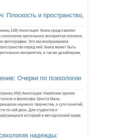
ч:
Плоскость и пространство,
траниц
148
) Аннотация:
Книга представляет
 психологии зрительного восприятия плоского
или фотографии. Это как воображаемое
пространство перед ней. Книга может быть
рительного восприятия, а так же дизайнерам,
ение: Очерки по психологии
 страниц
456
) Аннотация:
Наиболее зрелое
ытателя и философа Эрнста Маха.
инципах научного творчества, о сути понятий,
ти по сей день. Для студентов и
тересующихся историей и методологией науки.
сихология надежды: