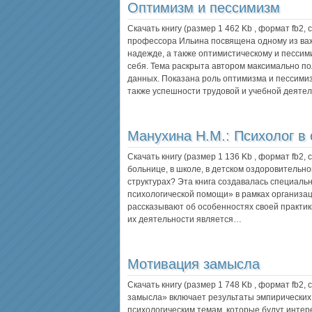
Оптимизм и пессимизм
Скачать книгу (размер 1 462 Kb , формат
fb2
,
профессора Ильина посвящена одному из ва
надежде, а также оптимистическому и пессими
себя. Тема раскрыта автором максимально п
данных. Показана роль оптимизма и пессимиз
также успешности трудовой и учебной деяте
Манухина Н.М.:
Психолог в 
Скачать книгу (размер 1 136 Kb , формат
fb2
,
больнице, в школе, в детском оздоровительно
структурах? Эта книга создавалась специальн
психологической помощи» в рамках организац
рассказывают об особенностях своей практик
их деятельности является…
Мотивация замысла
Скачать книгу (размер 1 748 Kb , формат
fb2
,
замысла» включает результаты эмпирически
психологическим темам, которые будут интер