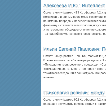
Алексеева И.Ю.:
Интеллект
Скачать книгу (размер 483 Kb , формат
fb2
, с
междисциплинарным проблемам технологическ
понимании природы и перспектив интеллекта
феномену интеллекта в психологии, искусстве
эпистемологии, обсуждается влияние совре
технологий на умственные способности чело
Ильин Евгений Павлович:
П
Скачать книгу (размер 1 789 Kb , формат
fb2
,
Ильина включает в себя четыре раздела: «Пс
«Психология тренировочного процесса», «Со
«Психология деятельности тренеров и спорт
тематических изданий в данном учебнике рас
аспекты…
Психология религии: между
Скачать книгу (размер 952 Kb , формат
fb2
, с
обобщает результаты работы секции «Психол