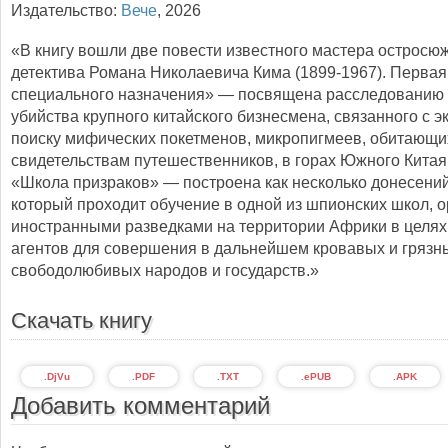
Издательство:
Вече
,
2026
«В книгу вошли две повести известного мастера остросю
детектива Романа Николаевича Кима (1899-1967). Первая
специального назначения» — посвящена расследованию 
убийства крупного китайского бизнесмена, связанного с э
поиску мифических покетменов, микропигмеев, обитающих
свидетельствам путешественников, в горах Южного Китая
«Школа призраков» — построена как несколько донесений
который проходит обучение в одной из шпионских школ, 
иностранными разведками на территории Африки в целях
агентов для совершения в дальнейшем кровавых и грязн
свободолюбивых народов и государств.»
Скачать книгу
.DjVu
.PDF
.TXT
.ePUB
.APK
Добавить комментарий