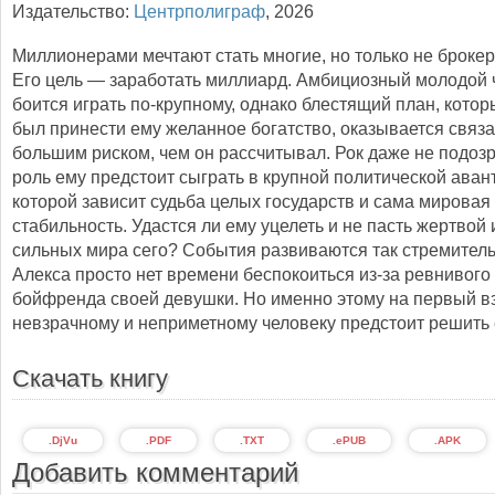
Издательство:
Центрполиграф
,
2026
Миллионерами мечтают стать многие, но только не брокер
Его цель — заработать миллиард. Амбициозный молодой 
боится играть по-крупному, однако блестящий план, кото
был принести ему желанное богатство, оказывается связа
большим риском, чем он рассчитывал. Рок даже не подозр
роль ему предстоит сыграть в крупной политической аван
которой зависит судьба целых государств и сама мировая
стабильность. Удастся ли ему уцелеть и не пасть жертвой 
сильных мира сего? События развиваются так стремительн
Алекса просто нет времени беспокоиться из-за ревнивог
бойфренда своей девушки. Но именно этому на первый в
невзрачному и неприметному человеку предстоит решить е
Скачать книгу
.DjVu
.PDF
.TXT
.ePUB
.APK
Добавить комментарий