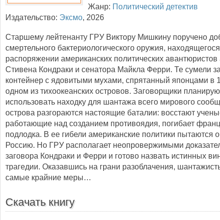
Жанр:
Политический детектив
Издательство:
Эксмо
,
2026
Старшему лейтенанту ГРУ Виктору Мишкину поручено до
смертельного бактериологического оружия, находящегося
распоряжении американских политических авантюристов
Стивена Кондраки и сенатора Майкла Ферри. Те сумели з
контейнер с ядовитыми мухами, спрятанный японцами в 1
одном из тихоокеанских островов. Заговорщики планирую
использовать находку для шантажа всего мирового сообщ
острова разгораются настоящие баталии: восстают учены
работающие над созданием противоядия, погибает франц
подлодка. В ее гибели американские политики пытаются 
Россию. Но ГРУ располагает неопровержимыми доказате
заговора Кондраки и Ферри и готово назвать истинных ви
трагедии. Оказавшись на грани разоблачения, шантажист
самые крайние меры…
Скачать книгу