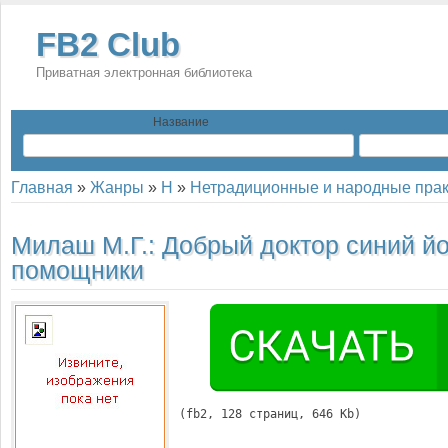
FB2 Club
Приватная электронная библиотека
Название
Главная
»
Жанры
»
Н
»
Нетрадиционные и народные прак
Милаш М.Г.:
Добрый доктор синий йо
помощники
(
fb2
, 
128
 страниц, 646 Kb)