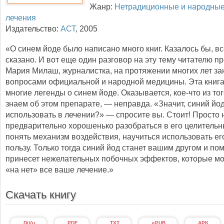
Жанр:
Нетрадиционные и народные
лечения
Издательство:
АСТ
,
2005
«О синем йоде было написано много книг. Казалось бы, в
сказано. И вот еще один разговор на эту тему читателю п
Мария Милаш, журналистка, на протяжении многих лет 
вопросами официальной и народной медицины. Эта книга
многие легенды о синем йоде. Оказывается, кое-что из тог
знаем об этом препарате, — неправда. «Значит, синий йод
использовать в лечении?» — спросите вы. Стоит! Просто
предварительно хорошенько разобраться в его целительн
понять механизм воздействия, научиться использовать ег
пользу. Только тогда синий йод станет вашим другом и по
принесет нежелательных побочных эффектов, которые мо
«на нет» все ваше лечение.»
Скачать книгу
.DjVu
.PDF
.TXT
.ePUB
.APK