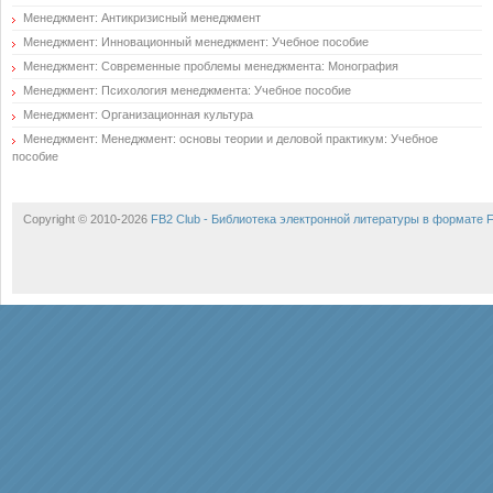
Менеджмент: Антикризисный менеджмент
Менеджмент: Инновационный менеджмент: Учебное пособие
Менеджмент: Современные проблемы менеджмента: Монография
Менеджмент: Психология менеджмента: Учебное пособие
Менеджмент: Организационная культура
Менеджмент: Менеджмент: основы теории и деловой практикум: Учебное
пособие
Copyright © 2010-2026
FB2 Club - Библиотека электронной литературы в формате 