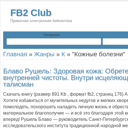
FB2 Club
Приватная электронная библиотека
Название
Главная
»
Жанры
»
К
»
"Кожные болезни"
Блаво Рушель:
Здоровая кожа: Обрет
внутренней чистоты. Внутри исцеляю
талисман
Скачать книгу (размер 891 Kb , формат
fb2
, страниц
176
) 
Хотите избавиться от мучительных недугов и мелких хвор
помолодеть, похорошеть наладить личную жизнь и обрест
материальное благополучие — и всё это благодаря этой к
вперед! Рушель Блаво — руководитель Санкт-Петербургск
исследовательского института традиционной народной 