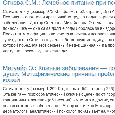
Огнева С.М.:
Лечебное питание при пс
Скачать книгу (размер 973 Kb , формат
fb2
, страниц
192
) 
Псориаз — сложное и чрезвычайно трудно поддающееся
заболевание. Доктор Светлана Михайловна Огнева знала 
понаслышке — она сама долгие годы боролась за выздор
Посчитав, что официальная система лечения псориаза яв
тупик, доктор Огнева создала собственную методику, при
которой победила этот серьезный недуг. Данная книга про
доступна, поскольку написана для…
Магуайр Э.:
Кожные заболевания — по
души: Метафизические причины пробл
кожей
Скачать книгу (размер 1 299 Kb , формат
fb2
, страниц
256
)
Эта книга — психосоматический ключ к исцелению от псор
крапивницы, алопеции (облысения), импетиго и других, е
опасных кожных заболеваний. Автор книги Энн Магуайр, 
дерматолог и аналитический психолог, показывает на мн