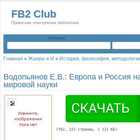
FB2 Club
Приватная электронная библиотека
Название
Главная
»
Жанры
»
И
»
История, философия, методологи
Водопьянов Е.В.:
Европа и Россия н
мировой науки
(
fb2
, 
221
 страниц, 1 121 Kb)