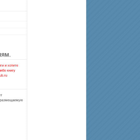
лям.
ги и хотите
либо книгу
ub.ru
ет
, размещаемую