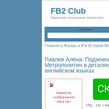
FB2 Club
Приватная электронная библиотека
Название
Главная
»
Жанры
»
И
»
История М
Павлюк Алёна:
Подземн
Метрополитен в деталях.
английском языках
(
fb2
, 
132
 стр