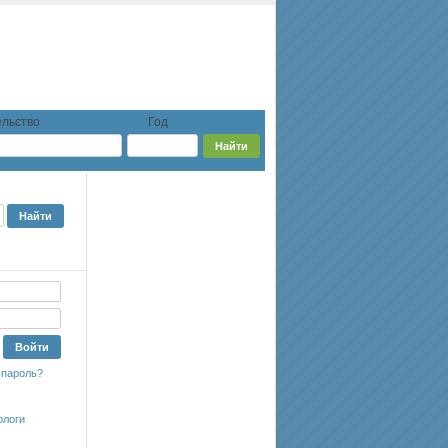
льство
Год
 пароль?