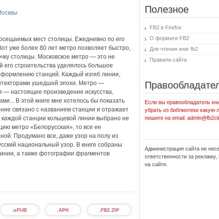
Полезное
Москвы
FB2 в Firefox
О формате FB2
осещаемых мест столицы. Ежедневно по его
Вот уже более 80 лет метро позволяет быстро,
Для чтения книг fb2
очку столицы. Московское метро — это не
Правила сайта
й его строительства уделялось большое
оформлению станций. Каждый изгиб линии,
итекторами ушедшей эпохи. Метро —
Правообладате
я — настоящее произведение искусства,
и... В этой книге мне хотелось бы показать
Если вы правообладатель кни
ие связано с названием станции и отражает
убрать из библиотеки какую-
 каждой станции кольцевой линии выбрано не
пишите на email: admin@fb2cl
цию метро «Белорусская», то все ее
ой. Продумано все, даже узор на полу из
сский национальный узор. В книге собраны
Администрация сайта не нес
линии, а также фотографии фрагментов
ответственности за рекламу
на сайте.
.ePUB
.APK
.FB2.ZIP