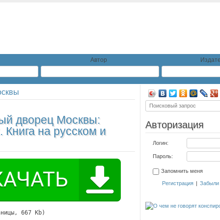
Автор
Издате
осквы
ый дворец Москвы:
Авторизация
 Книга на русском и
Логин:
Пароль:
Запомнить меня
Регистрация
|
Забыли
аницы, 667 Kb)