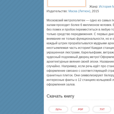
Жанр:
История 
Издательство:
Маска (Литкон)
,
2015
Московский метрополитен — одно из самых п
залам проходит более 6 миллионов человек. 
без помех и пробок переместиться в любую т
только средство передвижения. С первых дне
внимание не только функциональности, но и 
каждый штрих прорабатывался мудрыми арх
неотъемлемая часть истории! Каждая станци
украшенная люстрами, барельефами, витражам
чудесный подземный дворец метро! Оформлен
архитектурные веяния своей эпохи. Название
случайно. Например, если речь идёт про стан
оформление связано с соответствующей стран
гранитных плиток. Они символизируют белору
интересные факты о 12 станциях кольцевой 
оформления залов.
Скачать книгу
.DjVu
.PDF
.TXT