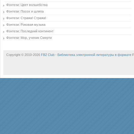
Фэнтези: Цвет волшебства
Фэнтези: Посох и шляпа
Фэнтези: Стража! Стража!
Фэнтези: Роковая музыка
Фэнтези: Последний континент
Фэнтези: Мор, ученик Смерти
Copyright © 2010-2026
FB2 Club - Библиотека электронной литературы в формате 