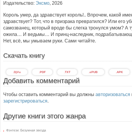
Издательство:
Эксмо
,
2026
Король умер, да здравствует король!.. Впрочем, какой име
здравствует? Тот, что в призрака превратился? Или его уб
самозванец, который вроде бы слегка тронулся умом? А т
ожила… И ведьмы… И принц-наследник, подрабатываю
Нет, всё, мы умываем руки. Сами читайте.
Скачать книгу
.DjVu
.PDF
.TXT
.ePUB
.APK
Добавить комментарий
Чтобы оставить комментарий вы должны
авторизоваться
зарегистрироваться
.
Другие книги этого жанра
Фэнтези: Безумная звезда