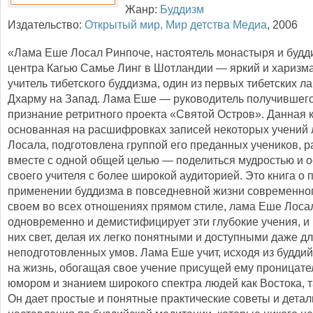
Жанр:
Буддизм
Издательство:
Открытый мир, Мир детства Медиа
,
2006
«Лама Еше Лосал Ринпоче, настоятель монастыря и будд
центра Кагью Самье Линг в Шотландии — яркий и харизм
учитель тибетского буддизма, один из первых тибетских 
Дхарму на Запад. Лама Еше — руководитель получившег
признание ретритного проекта «Святой Остров». Данная к
основанная на расшифровках записей некоторых учений
Лосала, подготовлена группой его преданных учеников, 
вместе с одной общей целью — поделиться мудростью и 
своего учителя с более широкой аудиторией. Это книга о 
применении буддизма в повседневной жизни современног
своем во всех отношениях прямом стиле, лама Еше Лоса
одновременно и демистифицирует эти глубокие учения, и
них свет, делая их легко понятными и доступными даже д
неподготовленных умов. Лама Еше учит, исходя из буддий
на жизнь, обогащая свое учение присущей ему проницате
юмором и знанием широкого спектра людей как Востока, т
Он дает простые и понятные практические советы и дета