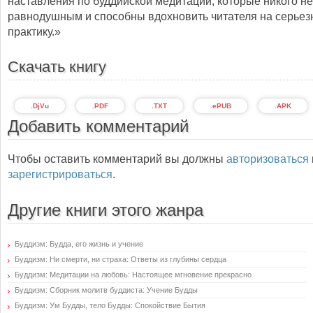
наставления по буддийской медитации, которые никого не
равнодушным и способны вдохновить читателя на серье
практику.»
Скачать книгу
.DjVu
.PDF
.TXT
.ePUB
.APK
Добавить комментарий
Чтобы оставить комментарий вы должны
авторизоваться
зарегистрироваться
.
Другие книги этого жанра
Буддизм: Будда, его жизнь и учение
Буддизм: Ни смерти, ни страха: Ответы из глубины сердца
Буддизм: Медитации на любовь: Настоящее мгновение прекрасно
Буддизм: Сборник молитв буддиста: Учение Будды
Буддизм: Ум Будды, тело Будды: Спокойствие Бытия