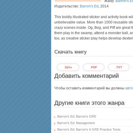
Жанр:
Barron's E
Издательство:
Barron's Ed
,
2014
This boldly illustrated sticker and activity book w
unbelievable value. More than 1000 reusable st
crazy scenes inside. Og, Bog, and Piff are great
them play in the swamp, attend a monster ball, an
too, as creative sticker play helps develop dexte
Скачать книгу
.DjVu
.PDF
.TXT
Добавить комментарий
Чтобы оставить комментарий вы должны
авто
Другие книги этого жанра
Barron's Ed: Barron's GRE
Barron's Ed: Management
Barron's Ed: Barron's 6 GRE Practice Tests