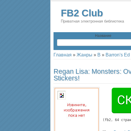
FB2 Club
Приватная электронная библиотека
Название
Главная
»
Жанры
»
B
»
Barron's Ed
Regan Lisa:
Monsters: O
Stickers!
(
fb2
, 
64
 стра