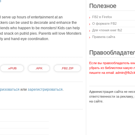
d
Полезное
ill serve up hours of entertainment at an
FB2 в Firefox
ickers can be used to decorate and enhance the
О формате FB2
 friends who happen to be monsters! Kids can help
Для чтения книг fb2
d snack on putrid pies. Parents will love Monsters
Правила сайта
rity and hand-eye coordination.
Правообладате
Если вы правообладатель кни
убрать из библиотеки какую-
.ePUB
.APK
.FB2.ZIP
пишите на email: admin@fb2cl
ризоваться
или
зарегистрироваться
.
Администрация сайта не нес
ответственности за рекламу
на сайте.