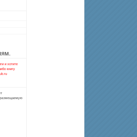
лям.
ги и хотите
либо книгу
ub.ru
ет
, размещаемую