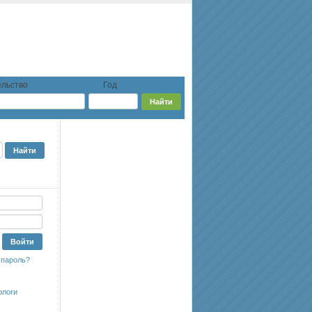
льство
Год
 пароль?