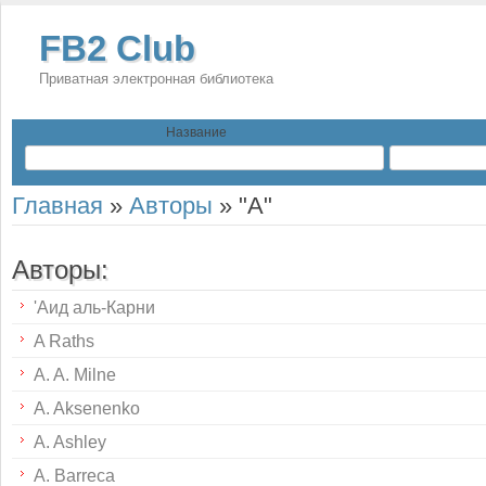
FB2 Club
Приватная электронная библиотека
Название
Главная
»
Авторы
»
"A"
Авторы:
'Аид аль-Карни
A Raths
A. A. Milne
A. Aksenenko
A. Ashley
A. Barreca