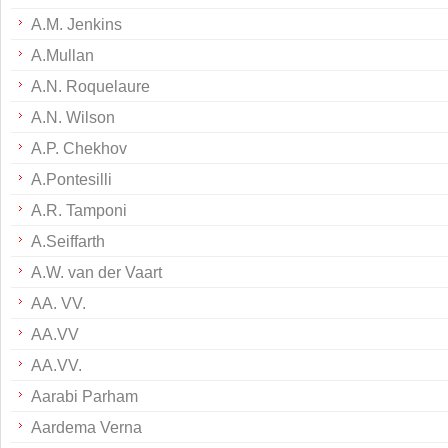
A.M. Jenkins
A.Mullan
A.N. Roquelaure
A.N. Wilson
A.P. Chekhov
A.Pontesilli
A.R. Tamponi
A.Seiffarth
A.W. van der Vaart
AA. VV.
AA.VV
AA.VV.
Aarabi Parham
Aardema Verna